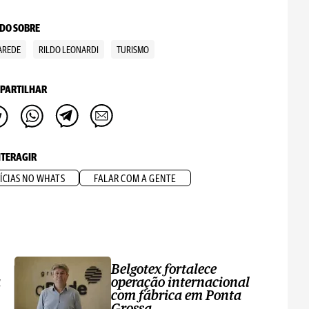
DO SOBRE
AREDE
RILDO LEONARDI
TURISMO
PARTILHAR
NTERAGIR
ÍCIAS NO WHATS
FALAR COM A GENTE
Belgotex fortalece
a
operação internacional
com fábrica em Ponta