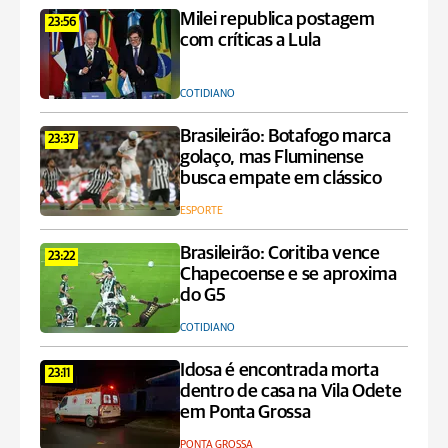
Milei republica postagem
23:56
com críticas a Lula
COTIDIANO
Brasileirão: Botafogo marca
23:37
golaço, mas Fluminense
busca empate em clássico
ESPORTE
Brasileirão: Coritiba vence
23:22
Chapecoense e se aproxima
do G5
COTIDIANO
Idosa é encontrada morta
23:11
dentro de casa na Vila Odete
em Ponta Grossa
PONTA GROSSA