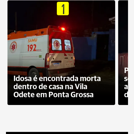
1
Pr
Idosa é encontrada morta
sec
dentro de casa na Vila
ap
Odete em Ponta Grossa
do