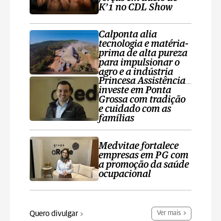
K’1 no CDL Show
Calponta alia
tecnologia e matéria-
prima de alta pureza
para impulsionar o
agro e a indústria
Princesa Assistência
investe em Ponta
Grossa com tradição
e cuidado com as
famílias
Medvitae fortalece
empresas em PG com
a promoção da saúde
ocupacional
Quero divulgar
Ver mais