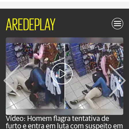
AREDEPLAY
Vídeo: Homem flagra tentativa de
B
furto e entra em luta com suspeito em
j