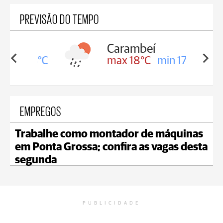
PREVISÃO DO TEMPO
Carambeí
in 18°C
max 18°C
min 17°C
EMPREGOS
Trabalhe como montador de máquinas
em Ponta Grossa; confira as vagas desta
segunda
PUBLICIDADE