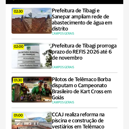
Prefeitura de Tibagi e
02:30
Sanepar ampliam rede de
abastecimento de água em
distrito
CAMPOS GERAIS
Prefeitura de Tibagi prorroga
02:00
prazo do REFIS 2026 até 6
de novembro
CAMPOS GERAIS
Pilotos de Telêmaco Borba
01:30
disputam o Campeonato
Brasileiro de Kart Cross em
Goiás
CAMPOS GERAIS
CCAJ realiza reforma na
01:00
piscina e construção de
vestiários em Telêmaco