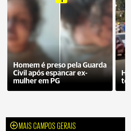
Homem é preso pela Guarda
Civil após espancar ex-
Ho
mulher em PG
te
MAIS CAMPOS GERAIS