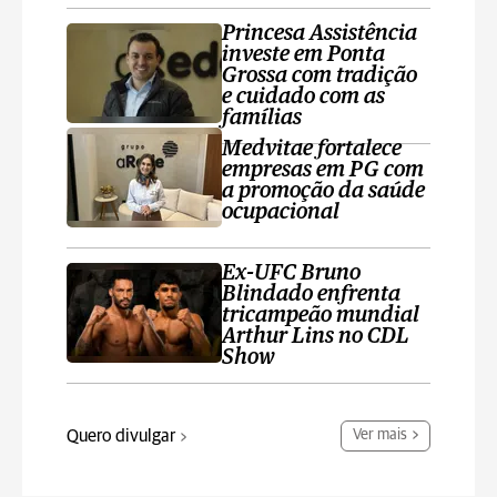
Princesa Assistência
investe em Ponta
Grossa com tradição
e cuidado com as
famílias
Medvitae fortalece
empresas em PG com
a promoção da saúde
ocupacional
Ex-UFC Bruno
Blindado enfrenta
tricampeão mundial
Arthur Lins no CDL
Show
Quero divulgar
Ver mais