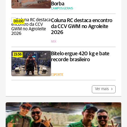
Borba
CAMPOS GERAIS
Coluna RC destaca encontro
00:00
da CCV GWM no Agroleite
2026
MIX
Bitelo ergue 420 kg e bate
23:56
recorde brasileiro
ESPORTE
Ver mais