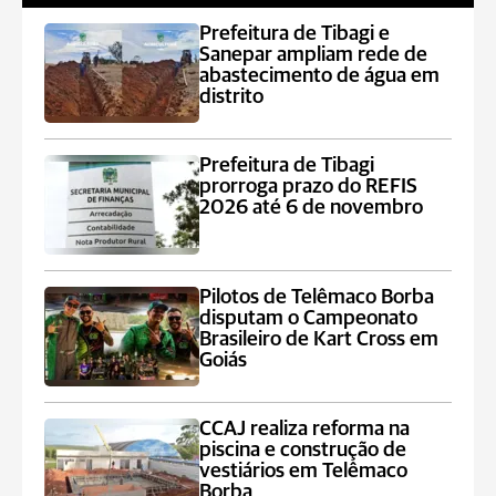
Prefeitura de Tibagi e
Sanepar ampliam rede de
abastecimento de água em
distrito
Prefeitura de Tibagi
prorroga prazo do REFIS
2026 até 6 de novembro
Pilotos de Telêmaco Borba
disputam o Campeonato
Brasileiro de Kart Cross em
Goiás
CCAJ realiza reforma na
piscina e construção de
vestiários em Telêmaco
Borba