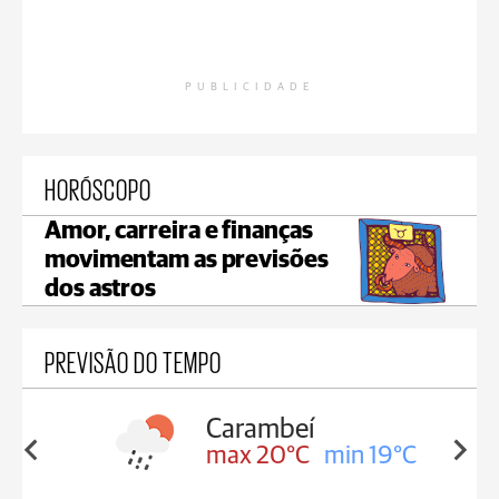
PUBLICIDADE
HORÓSCOPO
Amor, carreira e finanças
movimentam as previsões
dos astros
PREVISÃO DO TEMPO
Carambeí
in 19°C
max 20°C
min 19°C