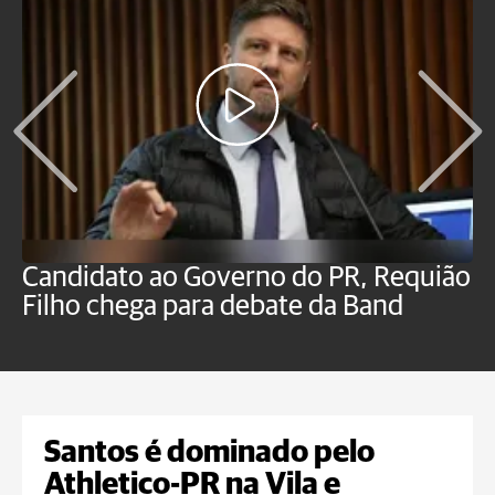
Candidato ao Governo do PR, Requião
S
Filho chega para debate da Band
p
B
Santos é dominado pelo
Athletico-PR na Vila e