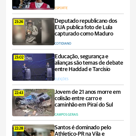
ESPORTE
Deputado republicano dos
23:26
EUA publica foto de Lula
capturado como Maduro
COTIDIANO
Educação, segurança e
23:02
alianças são temas de debate
entre Haddad e Tarcísio
ELEIÇÕES
Jovem de 21 anos morre em
22:43
colisão entre carro e
caminhão em Piraí do Sul
CAMPOS GERAIS
Santos é dominado pelo
22:28
Athletico-PR na Vila e