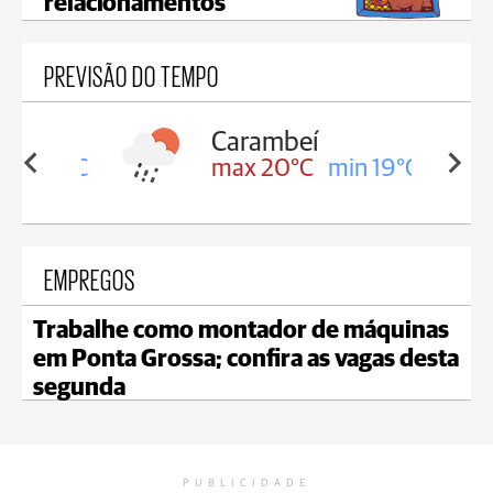
relacionamentos
PREVISÃO DO TEMPO
Carambeí
in 19°C
max 20°C
min 19°C
EMPREGOS
Trabalhe como montador de máquinas
em Ponta Grossa; confira as vagas desta
segunda
PUBLICIDADE