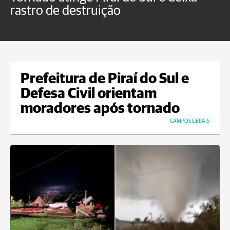
rastro de destruição
C
m
Prefeitura de Piraí do Sul e
Defesa Civil orientam
moradores após tornado
CAMPOS GERAIS