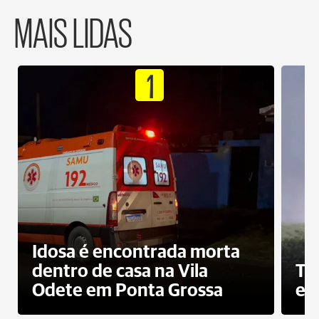
MAIS LIDAS
1
Idosa é encontrada morta
dentro de casa na Vila
To
Odete em Ponta Grossa
e 