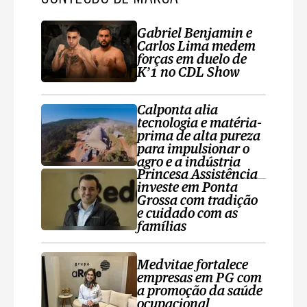
Gabriel Benjamin e
Carlos Lima medem
forças em duelo de
K’1 no CDL Show
Calponta alia
tecnologia e matéria-
prima de alta pureza
para impulsionar o
agro e a indústria
Princesa Assistência
investe em Ponta
Grossa com tradição
e cuidado com as
famílias
Medvitae fortalece
empresas em PG com
a promoção da saúde
ocupacional