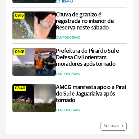
COTIDIANO
Chuva de granizo é
09:16
registrada no interior de
Reserva neste sábado
CAMPOS GERAIS
Prefeitura de Piraí do Sul e
09:01
Defesa Civil orientam
moradores após tornado
CAMPOS GERAIS
AMCG manifesta apoio a Piraí
08:40
do Sul e Jaguariaíva após
tornado
CAMPOS GERAIS
Ver mais