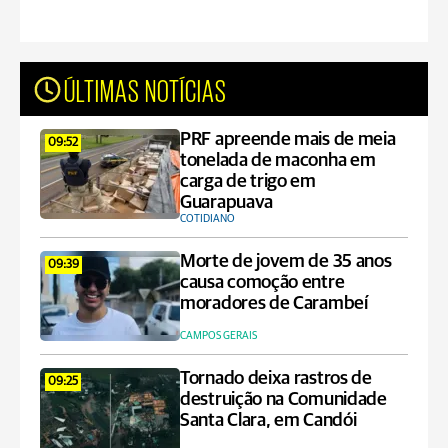
ÚLTIMAS NOTÍCIAS
PRF apreende mais de meia
09:52
tonelada de maconha em
carga de trigo em
Guarapuava
COTIDIANO
Morte de jovem de 35 anos
09:39
causa comoção entre
moradores de Carambeí
CAMPOS GERAIS
Tornado deixa rastros de
09:25
destruição na Comunidade
Santa Clara, em Candói