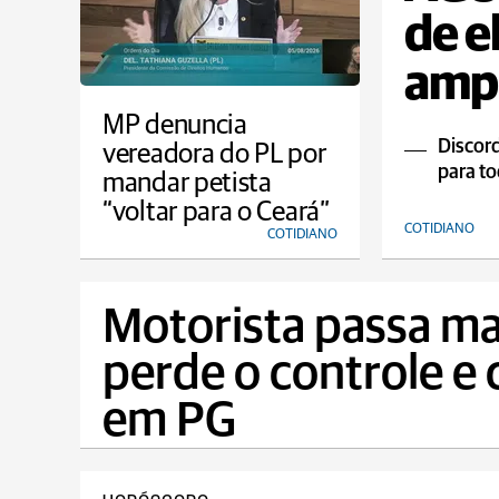
de e
ampl
MP denuncia
Discord
vereadora do PL por
para to
mandar petista
“voltar para o Ceará”
COTIDIANO
COTIDIANO
Motorista passa ma
perde o controle e 
em PG