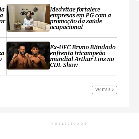
ia
Medvitae fortalece
ta
empresas em PG com a
ar
promoção da saúde
ocupacional
Ex-UFC Bruno Blindado
sa
enfrenta tricampeão
o
mundial Arthur Lins no
CDL Show
Ver mais
PUBLICIDADE