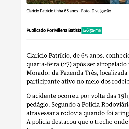
Clarício Patrício tinha 65 anos -
Foto: Divulgação
Publicado Por Milena Batista
@Siga-me
Clarício Patrício, de 65 anos, conhe
quarta-feira (27) após ser atropelado
Morador da Fazenda Três, localizada
participante ativo no meio dos rodeio
O acidente ocorreu por volta das 19
pedágio. Segundo a Polícia Rodoviári
atravessar a rodovia quando foi atin
A polícia destacou que o trecho onde