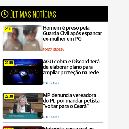
ÚLTIMAS NOTÍCIAS
Homem é preso pela
23:11
Guarda Civil após espancar
ex-mulher em PG
PONTA GROSSA
AGU cobra e Discord terá
22:59
de elaborar plano para
ampliar proteção na rede
COTIDIANO
MP denuncia vereadora
22:38
do PL por mandar petista
“voltar para o Ceará”
COTIDIANO