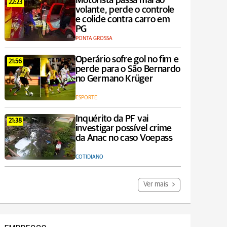
Motorista passa mal ao
22:23
volante, perde o controle
e colide contra carro em
PG
PONTA GROSSA
Operário sofre gol no fim e
21:56
perde para o São Bernardo
no Germano Krüger
ESPORTE
Inquérito da PF vai
21:38
investigar possível crime
da Anac no caso Voepass
COTIDIANO
Ver mais