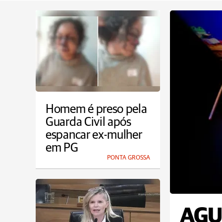
Homem é preso pela
Guarda Civil após
espancar ex-mulher
em PG
PONTA GROSSA
AGU 