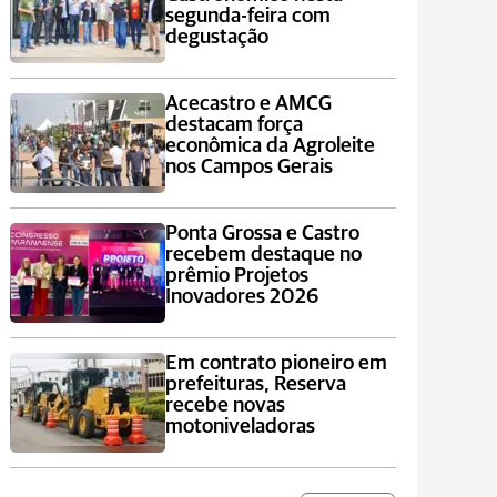
segunda-feira com
degustação
Acecastro e AMCG
destacam força
econômica da Agroleite
nos Campos Gerais
Ponta Grossa e Castro
recebem destaque no
prêmio Projetos
Inovadores 2026
Em contrato pioneiro em
prefeituras, Reserva
recebe novas
motoniveladoras