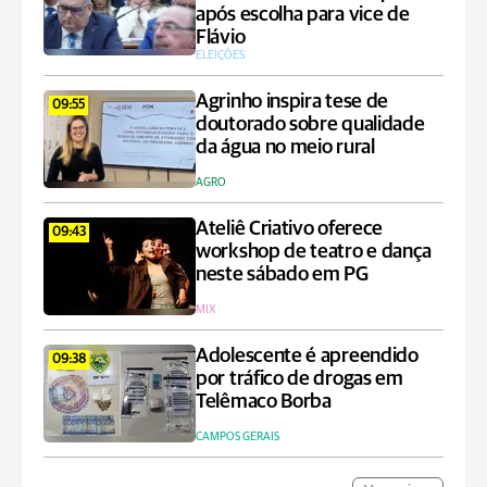
após escolha para vice de
Flávio
ELEIÇÕES
Agrinho inspira tese de
09:55
doutorado sobre qualidade
da água no meio rural
AGRO
Ateliê Criativo oferece
09:43
workshop de teatro e dança
neste sábado em PG
MIX
Adolescente é apreendido
09:38
por tráfico de drogas em
Telêmaco Borba
CAMPOS GERAIS