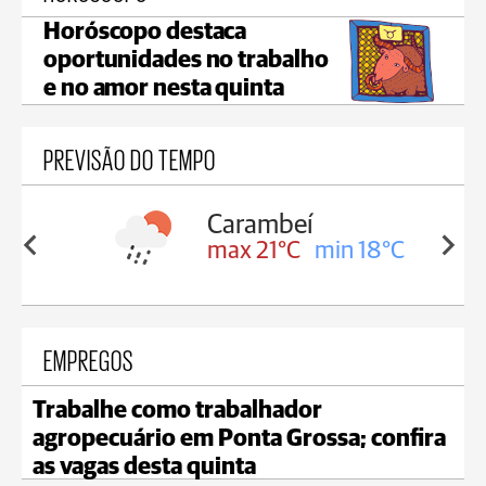
Horóscopo destaca
oportunidades no trabalho
e no amor nesta quinta
PREVISÃO DO TEMPO
Carambeí
in 18°C
max 21°C
min 18°C
EMPREGOS
Trabalhe como trabalhador
agropecuário em Ponta Grossa; confira
as vagas desta quinta