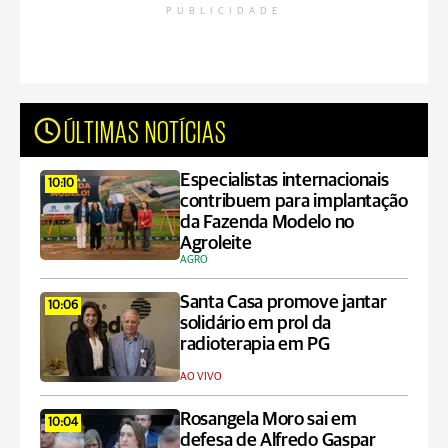
PUBLICIDADE
ÚLTIMAS NOTÍCIAS
Especialistas internacionais
10:10
contribuem para implantação
da Fazenda Modelo no
Agroleite
AGRO
Santa Casa promove jantar
10:06
solidário em prol da
radioterapia em PG
AO VIVO
Rosangela Moro sai em
10:04
defesa de Alfredo Gaspar