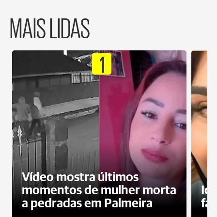
MAIS LIDAS
1
Vídeo mostra últimos
momentos de mulher morta
Id
a pedradas em Palmeira
fa