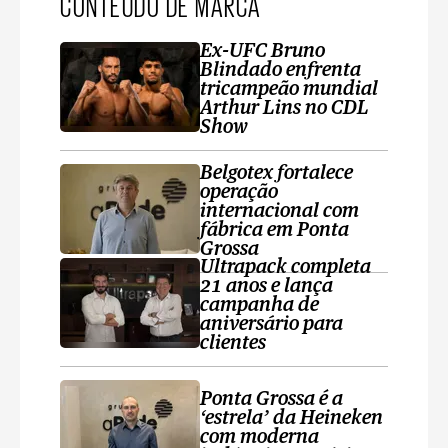
CONTEÚDO DE MARCA
Ex-UFC Bruno
Blindado enfrenta
tricampeão mundial
Arthur Lins no CDL
Show
Belgotex fortalece
operação
internacional com
fábrica em Ponta
Grossa
Ultrapack completa
21 anos e lança
campanha de
aniversário para
clientes
Ponta Grossa é a
‘estrela’ da Heineken
com moderna