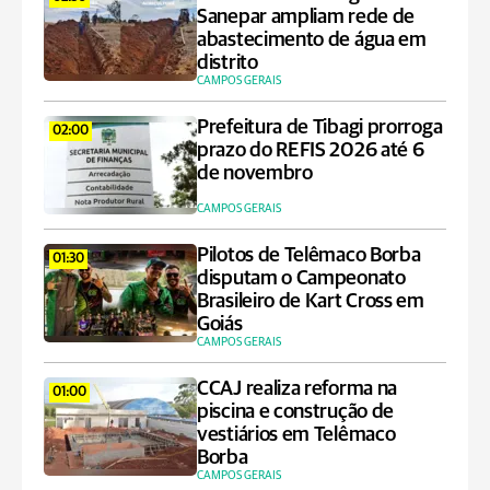
Sanepar ampliam rede de
abastecimento de água em
distrito
CAMPOS GERAIS
Prefeitura de Tibagi prorroga
02:00
prazo do REFIS 2026 até 6
de novembro
CAMPOS GERAIS
Pilotos de Telêmaco Borba
01:30
disputam o Campeonato
Brasileiro de Kart Cross em
Goiás
CAMPOS GERAIS
CCAJ realiza reforma na
01:00
piscina e construção de
vestiários em Telêmaco
Borba
CAMPOS GERAIS