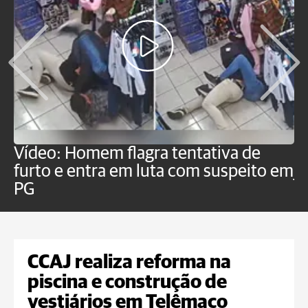
Vídeo: Homem flagra tentativa de
B
furto e entra em luta com suspeito em
j
PG
CCAJ realiza reforma na
piscina e construção de
vestiários em Telêmaco