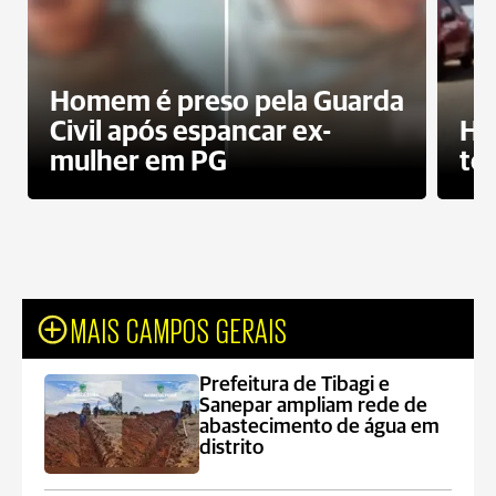
Homem é preso pela Guarda
Civil após espancar ex-
Ho
mulher em PG
te
MAIS CAMPOS GERAIS
Prefeitura de Tibagi e
Sanepar ampliam rede de
abastecimento de água em
distrito