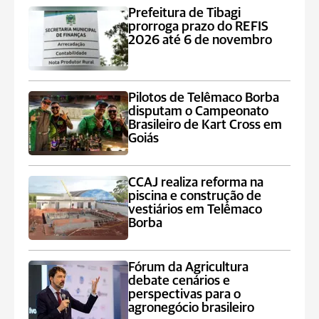
Prefeitura de Tibagi
prorroga prazo do REFIS
2026 até 6 de novembro
Pilotos de Telêmaco Borba
disputam o Campeonato
Brasileiro de Kart Cross em
Goiás
CCAJ realiza reforma na
piscina e construção de
vestiários em Telêmaco
Borba
Fórum da Agricultura
debate cenários e
perspectivas para o
agronegócio brasileiro