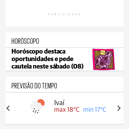
PUBLICIDADE
HORÓSCOPO
Horóscopo destaca
oportunidades e pede
cautela neste sábado (08)
PREVISÃO DO TEMPO
olis
Ivaí
in 16°C
max 18°C
min 17°C