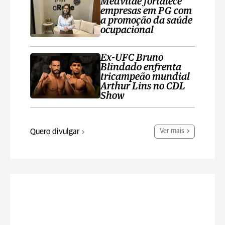
Medvitae fortalece
empresas em PG com
a promoção da saúde
ocupacional
Ex-UFC Bruno
Blindado enfrenta
tricampeão mundial
Arthur Lins no CDL
Show
Quero divulgar
Ver mais