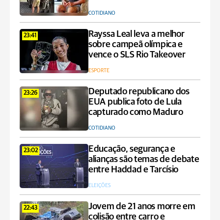
COTIDIANO
Rayssa Leal leva a melhor
23:41
sobre campeã olímpica e
vence o SLS Rio Takeover
ESPORTE
Deputado republicano dos
23:26
EUA publica foto de Lula
capturado como Maduro
COTIDIANO
Educação, segurança e
23:02
alianças são temas de debate
entre Haddad e Tarcísio
ELEIÇÕES
Jovem de 21 anos morre em
22:43
colisão entre carro e