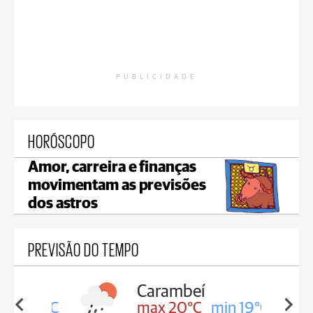
PUBLICIDADE
HORÓSCOPO
Amor, carreira e finanças
movimentam as previsões
dos astros
PREVISÃO DO TEMPO
Carambeí
in 19°C
max 20°C
min 19°C