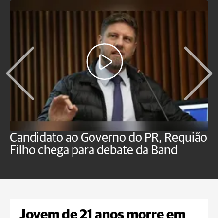
Candidato ao Governo do PR, Requião
S
Filho chega para debate da Band
p
B
Jovem de 21 anos morre em