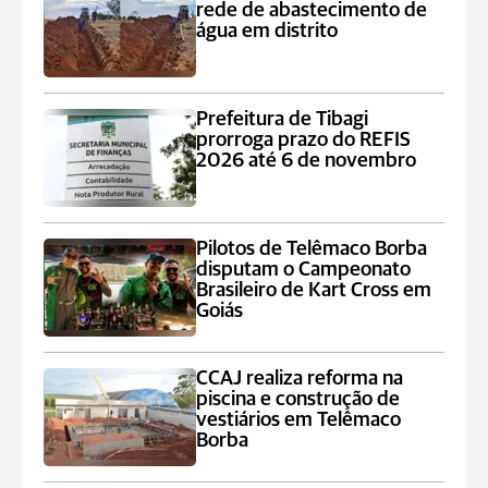
rede de abastecimento de
água em distrito
Prefeitura de Tibagi
prorroga prazo do REFIS
2026 até 6 de novembro
Pilotos de Telêmaco Borba
disputam o Campeonato
Brasileiro de Kart Cross em
Goiás
CCAJ realiza reforma na
piscina e construção de
vestiários em Telêmaco
Borba