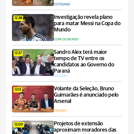
COTIDIANO
Investigação revela plano
12:38
para matar Messi na Copa do
Mundo
COPA DO MUNDO
Sandro Alex terá maior
12:37
tempo de TV entre os
candidatos ao Governo do
Paraná
ELEIÇÕES
Volante da Seleção, Bruno
12:13
Guimarães é anunciado pelo
Arsenal
ESPORTE
Projetos de extensão
12:00
aproximam moradores das