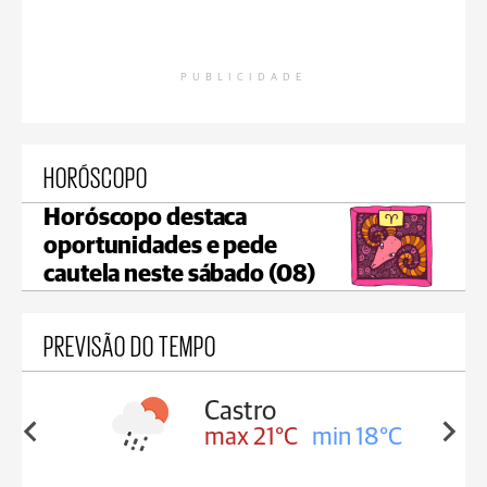
PUBLICIDADE
HORÓSCOPO
Horóscopo destaca
oportunidades e pede
cautela neste sábado (08)
PREVISÃO DO TEMPO
sa
Castro
in 18°C
max 21°C
min 18°C