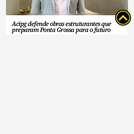
Acipg defende obras estruturantes que
preparam Ponta Grossa para o futuro
Corrida e Caminhada Frísia acontece
neste domingo com 1.000 inscritos