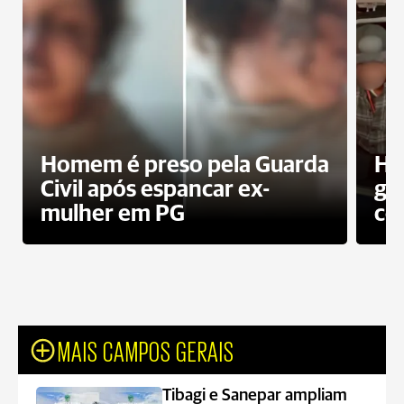
Homem é preso pela Guarda
Ho
Civil após espancar ex-
gr
mulher em PG
co
MAIS CAMPOS GERAIS
Tibagi e Sanepar ampliam