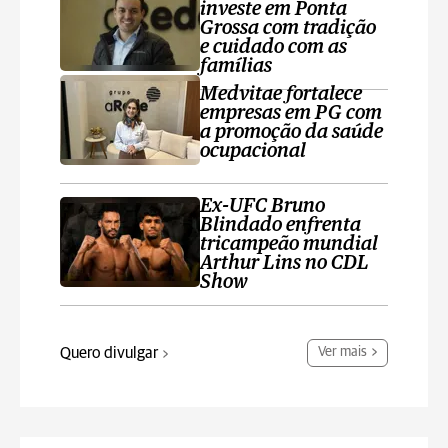
investe em Ponta
Grossa com tradição
e cuidado com as
famílias
Medvitae fortalece
empresas em PG com
a promoção da saúde
ocupacional
Ex-UFC Bruno
Blindado enfrenta
tricampeão mundial
Arthur Lins no CDL
Show
Quero divulgar
Ver mais