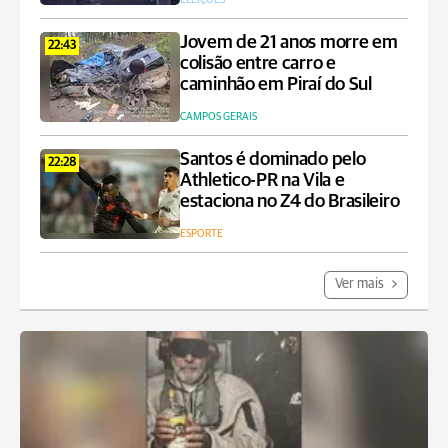
Jovem de 21 anos morre em
22:43
colisão entre carro e
caminhão em Piraí do Sul
CAMPOS GERAIS
Santos é dominado pelo
22:28
Athletico-PR na Vila e
estaciona no Z4 do Brasileiro
ESPORTE
Ver mais