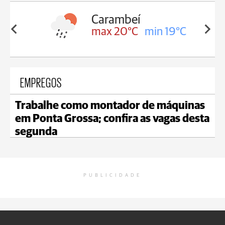
Jaguariaíva
min 19°C
max 18°C
min 18°C
EMPREGOS
Trabalhe como montador de máquinas
em Ponta Grossa; confira as vagas desta
segunda
PUBLICIDADE