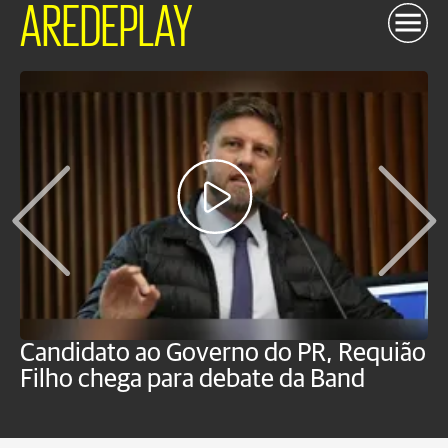
AREDEPLAY
Candidato ao Governo do PR, Requião
S
Filho chega para debate da Band
p
B