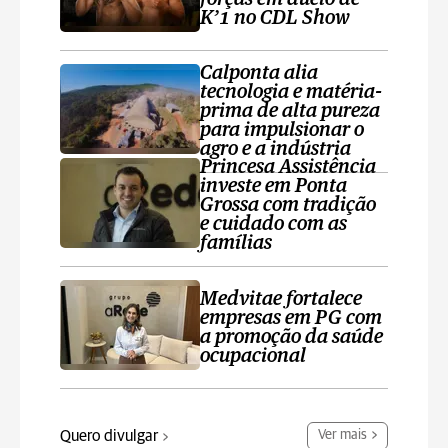
K’1 no CDL Show
Calponta alia
tecnologia e matéria-
prima de alta pureza
para impulsionar o
agro e a indústria
Princesa Assistência
investe em Ponta
Grossa com tradição
e cuidado com as
famílias
Medvitae fortalece
empresas em PG com
a promoção da saúde
ocupacional
Quero divulgar
Ver mais