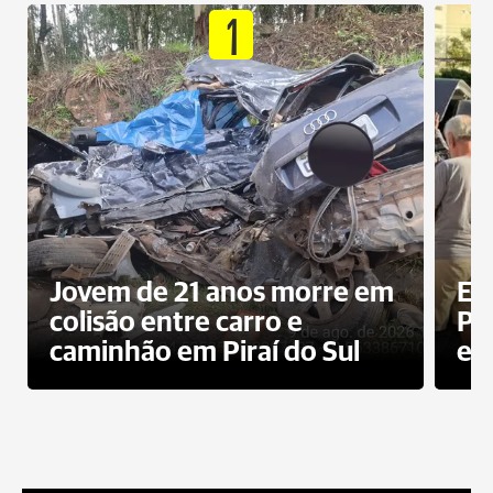
1
Jovem de 21 anos morre em
Ex
colisão entre carro e
Pe
caminhão em Piraí do Sul
en