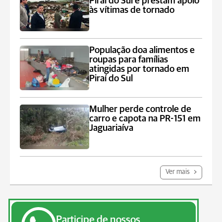
Piraí do Sul e prestam apoio
às vítimas de tornado
População doa alimentos e
roupas para famílias
atingidas por tornado em
Piraí do Sul
Mulher perde controle de
carro e capota na PR-151 em
Jaguariaíva
Ver mais
Participe de nossos