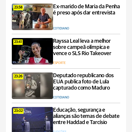
Ex-marido de Maria da Penha
23:58
é preso após dar entrevista
COTIDIANO
Rayssa Leal leva a melhor
23:41
sobre campeã olímpica e
vence o SLS Rio Takeover
ESPORTE
Deputado republicano dos
23:26
EUA publica foto de Lula
capturado como Maduro
COTIDIANO
Educação, segurança e
23:02
alianças são temas de debate
entre Haddad e Tarcísio
ELEIÇÕES