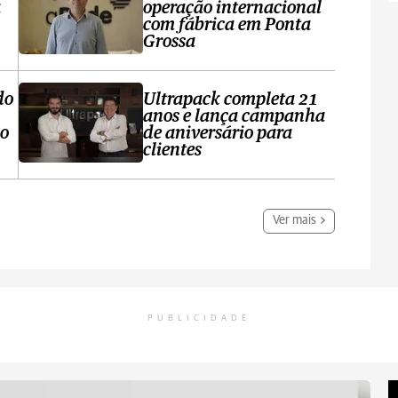
a
operação internacional
com fábrica em Ponta
Grossa
do
Ultrapack completa 21
anos e lança campanha
no
de aniversário para
clientes
Ver mais
PUBLICIDADE