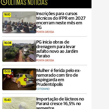
ÚLTIMAS NOTÍCIAS
Inscrições para cursos
16:10
técnicos do IFPR em 2027
encerram neste mês em
PG
PONTA GROSSA
PG inicia obras de
16:08
drenagem para levar
asfalto novo ao Jardim
Paraíso
PONTA GROSSA
Mulher é ferida pelo ex-
15:53
namorado com tiro de
espingarda em
Prudentópolis
COTIDIANO
Importação de lácteos no
15:43
Paraná cresce 16,5% no
semestre