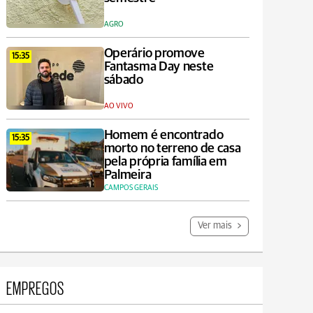
AGRO
Operário promove
15:35
Fantasma Day neste
sábado
AO VIVO
Homem é encontrado
15:35
morto no terreno de casa
pela própria família em
Palmeira
CAMPOS GERAIS
Ver mais
EMPREGOS