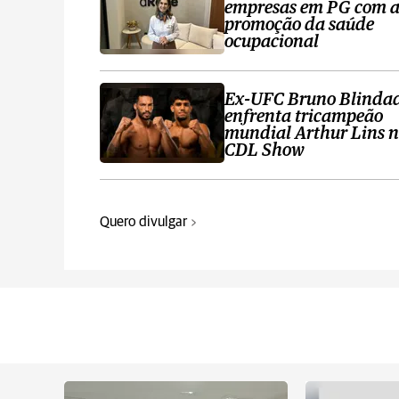
empresas em PG com 
promoção da saúde
ocupacional
Ex-UFC Bruno Blinda
enfrenta tricampeão
mundial Arthur Lins 
CDL Show
Quero divulgar