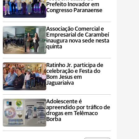
Prefeito Inovador em
Congresso Paranaense
Associação Comercial e
Empresarial de Carambeí
inaugura nova sede nesta
quinta
Ratinho Jr. participa de
celebração e Festa do
Bom Jesus em
Jaguariaíva
Adolescente é
apreendido por tráfico de
drogas em Telêmaco
Borba