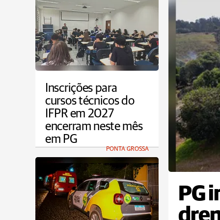
Inscrições para
cursos técnicos do
IFPR em 2027
encerram neste mês
em PG
PONTA GROSSA
PG i
dren