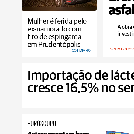
asfa
Para
Mulher é ferida pelo
A obra
ex-namorado com
investi
tiro de espingarda
em Prudentópolis
PONTA GROSS
COTIDIANO
Importação de láct
cresce 16,5% no s
HORÓSCOPO