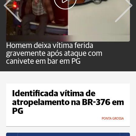
Homem deixa vítima ferida
H
gravemente após ataque com
e
canivete em bar em PG
Identificada vítima de
atropelamento na BR-376 em
PG
PONTA GROSSA