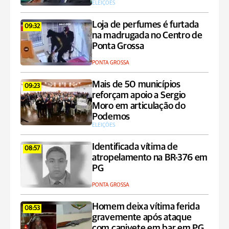
ELEIÇÕES
Loja de perfumes é furtada
09:32
na madrugada no Centro de
Ponta Grossa
PONTA GROSSA
Mais de 50 municípios
09:23
reforçam apoio a Sergio
Moro em articulação do
Podemos
ELEIÇÕES
Identificada vítima de
08:57
atropelamento na BR-376 em
PG
PONTA GROSSA
Homem deixa vítima ferida
08:53
gravemente após ataque
com canivete em bar em PG