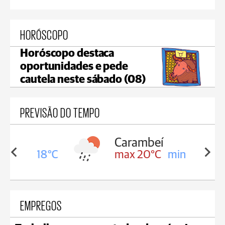
HORÓSCOPO
Horóscopo destaca
oportunidades e pede
cautela neste sábado (08)
PREVISÃO DO TEMPO
Carambeí
in 18°C
max 20°C
min 18°C
EMPREGOS