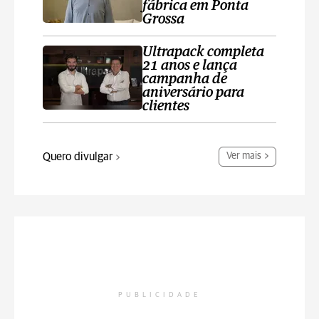
fábrica em Ponta
Grossa
Ultrapack completa
21 anos e lança
campanha de
aniversário para
clientes
Quero divulgar
Ver mais
PUBLICIDADE