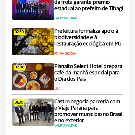
da frota garante prêmio
estadual ao prefeito de Tibagi
CAMPOS GERAIS
Prefeitura formaliza apoio à
02:30
biodiversidade e à
restauração ecológica em PG
PONTA GROSSA
Planalto Select Hotel prepara
02:00
café da manhã especial para
o Dia dos Pais
MIX
Castro negocia parceria com
01:30
o Viaje Paraná para
promover município no Brasil
e no exterior
CAMPOS GERAIS