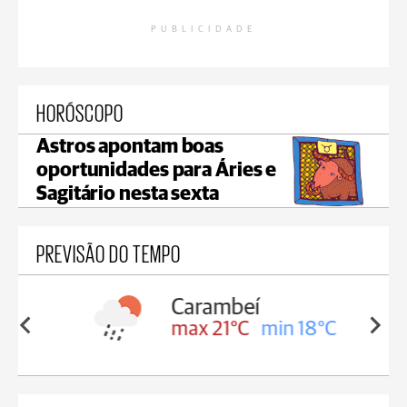
PUBLICIDADE
HORÓSCOPO
Astros apontam boas
oportunidades para Áries e
Sagitário nesta sexta
PREVISÃO DO TEMPO
Carambeí
in 18°C
max 21°C
min 18°C