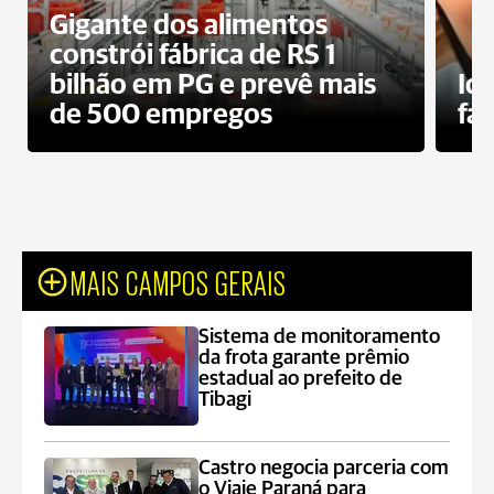
Gigante dos alimentos
constrói fábrica de RS 1
bilhão em PG e prevê mais
Id
de 500 empregos
fa
MAIS CAMPOS GERAIS
Sistema de monitoramento
da frota garante prêmio
estadual ao prefeito de
Tibagi
Castro negocia parceria com
o Viaje Paraná para