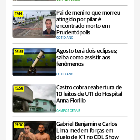
Pai de menino que morreu
17:14
atingido por pilar é
encontrado morto em
Prudentópolis
COTIDIANO
Agosto terá dois eclipses;
16:55
saiba como assistir aos
fenômenos
COTIDIANO
Castro cobra reabertura de
15:58
10 leitos de UTI do Hospital
Anna Fiorillo
CAMPOS GERAIS
Gabriel Benjamin e Carlos
15:30
Lima medem forças em
duelo de K’1 no CDL Show