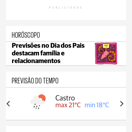
PUBLICIDADE
HORÓSCOPO
Previsões no Dia dos Pais
destacam família e
relacionamentos
PREVISÃO DO TEMPO
sa
Castro
in 18°C
max 21°C
min 18°C