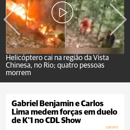
Helicóptero cai na região da Vista
C
Chinesa, no Rio; quatro pessoas
a
morrem
o
Gabriel Benjamin e Carlos
Lima medem forças em duelo
de K’1 no CDL Show
ESPORTE