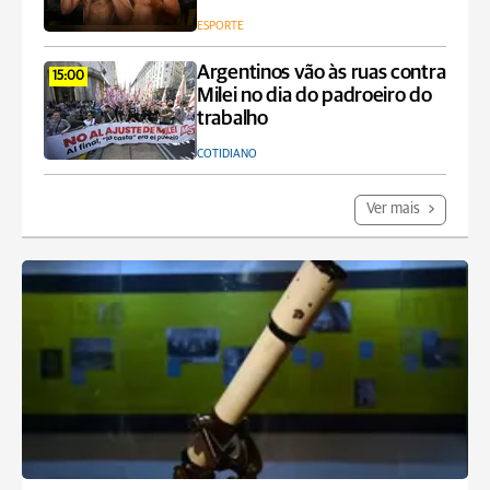
ESPORTE
Argentinos vão às ruas contra
15:00
Milei no dia do padroeiro do
trabalho
COTIDIANO
Ver mais