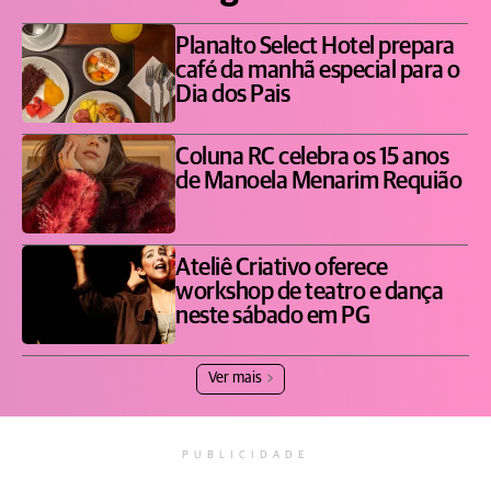
Planalto Select Hotel prepara
café da manhã especial para o
Dia dos Pais
Coluna RC celebra os 15 anos
de Manoela Menarim Requião
Ateliê Criativo oferece
workshop de teatro e dança
neste sábado em PG
Ver mais
PUBLICIDADE