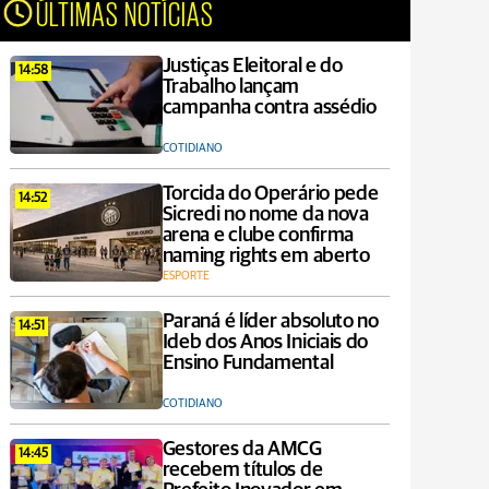
ÚLTIMAS NOTÍCIAS
Justiças Eleitoral e do
14:58
Trabalho lançam
campanha contra assédio
COTIDIANO
Torcida do Operário pede
14:52
Sicredi no nome da nova
arena e clube confirma
naming rights em aberto
ESPORTE
Paraná é líder absoluto no
14:51
Ideb dos Anos Iniciais do
Ensino Fundamental
COTIDIANO
Gestores da AMCG
14:45
recebem títulos de