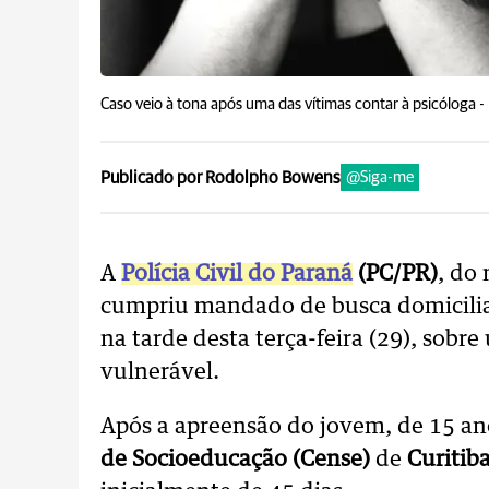
Caso veio à tona após uma das vítimas contar à psicóloga -
Publicado por Rodolpho Bowens
@Siga-me
A
Polícia Civil do Paraná
(PC/PR)
, do
cumpriu mandado de busca domiciliar
na tarde desta terça-feira (29), sobr
vulnerável.
Após a apreensão do jovem, de 15 a
de Socioeducação (Cense)
de
Curitib