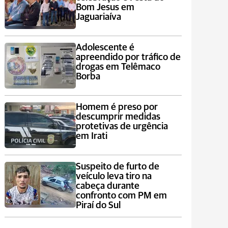
Bom Jesus em
Jaguariaíva
Adolescente é
apreendido por tráfico de
drogas em Telêmaco
Borba
Homem é preso por
descumprir medidas
protetivas de urgência
em Irati
Suspeito de furto de
veículo leva tiro na
cabeça durante
confronto com PM em
Piraí do Sul