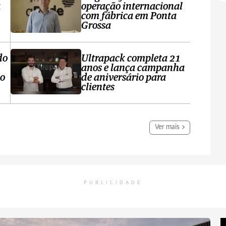
a
operação internacional
com fábrica em Ponta
Grossa
do
Ultrapack completa 21
anos e lança campanha
no
de aniversário para
clientes
Ver mais
PUBLICIDADE