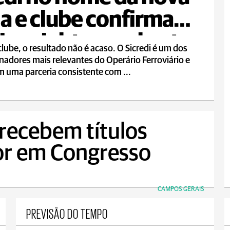
a e clube confirma
ng rights em aberto
clube, o resultado não é acaso. O Sicredi é um dos
nadores mais relevantes do Operário Ferroviário e
 uma parceria consistente com ...
recebem títulos
or em Congresso
CAMPOS GERAIS
PREVISÃO DO TEMPO