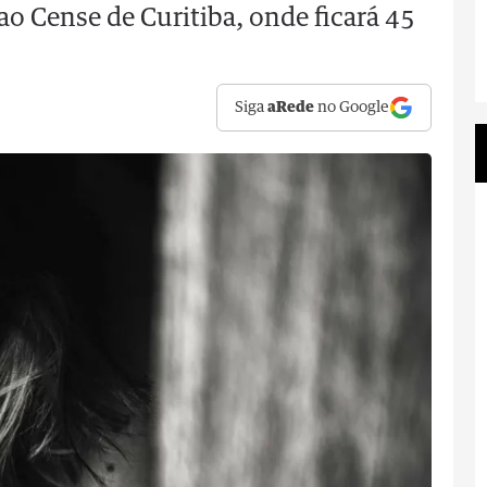
ao Cense de Curitiba, onde ficará 45
Siga
aRede
no Google