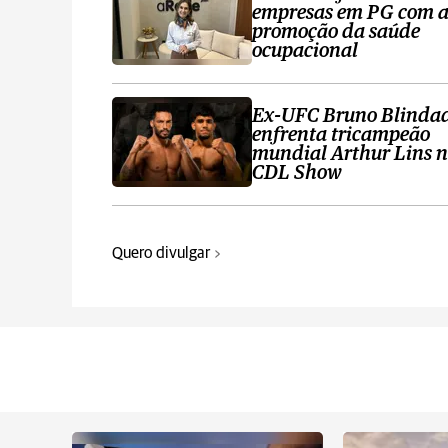
empresas em PG com 
promoção da saúde
ocupacional
Ex-UFC Bruno Blinda
enfrenta tricampeão
mundial Arthur Lins 
CDL Show
Quero divulgar