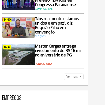
Prefeito Inovador em
Congresso Paranaense
CAMPOS GERAIS
‘Nós realmente estamos
14:40
unidos e em paz’, diz
Requião Filho em
convenção
ELEIÇÕES
Master Cargas entrega
14:37
investimento de R$ 16 mi
no aniversário de PG
PONTA GROSSA
Ver mais
EMPREGOS