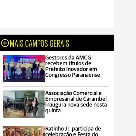
MAIS CAMPOS GERAIS
Gestores da AMCG
recebem títulos de
Prefeito Inovador em
Congresso Paranaense
Associação Comercial e
Empresarial de Carambeí
inaugura nova sede nesta
quinta
Ratinho Jr. participa de
celebração e Festa do