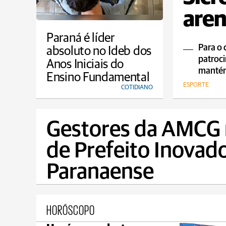
aren
nami
Paraná é líder
Para o 
absoluto no Ideb dos
patroci
Anos Iniciais do
mantém
Ensino Fundamental
ESPORTE
COTIDIANO
Gestores da AMCG 
de Prefeito Inovad
Paranaense
HORÓSCOPO