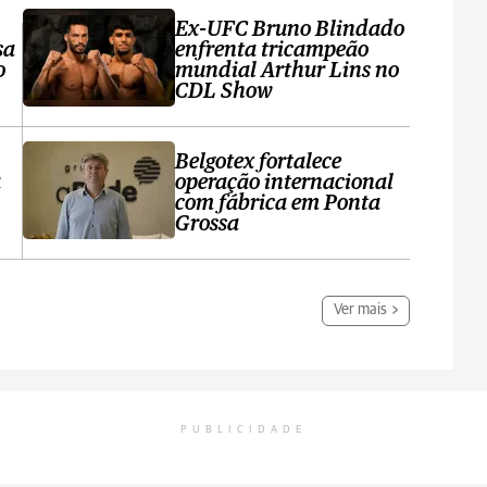
Ex-UFC Bruno Blindado
sa
enfrenta tricampeão
o
mundial Arthur Lins no
CDL Show
Belgotex fortalece
a
operação internacional
com fábrica em Ponta
Grossa
Ver mais
PUBLICIDADE