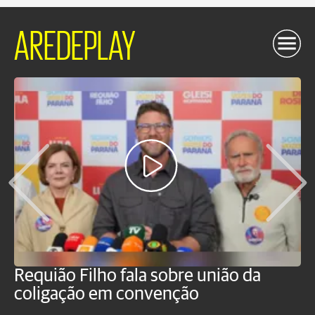
AREDEPLAY
Requião Filho fala sobre união da
M
coligação em convenção
E