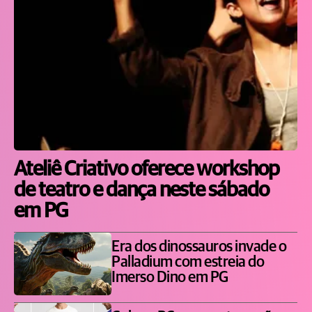
Ateliê Criativo oferece workshop
de teatro e dança neste sábado
em PG
Era dos dinossauros invade o
Palladium com estreia do
Imerso Dino em PG