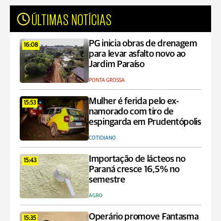
ÚLTIMAS NOTÍCIAS
PG inicia obras de drenagem
16:08
para levar asfalto novo ao
Jardim Paraíso
PONTA GROSSA
Mulher é ferida pelo ex-
15:53
namorado com tiro de
espingarda em Prudentópolis
COTIDIANO
Importação de lácteos no
15:43
Paraná cresce 16,5% no
semestre
AGRO
Operário promove Fantasma
15:35