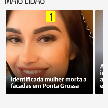
1
Al
in
Identificada mulher morta a
ag
facadas em Ponta Grossa
es