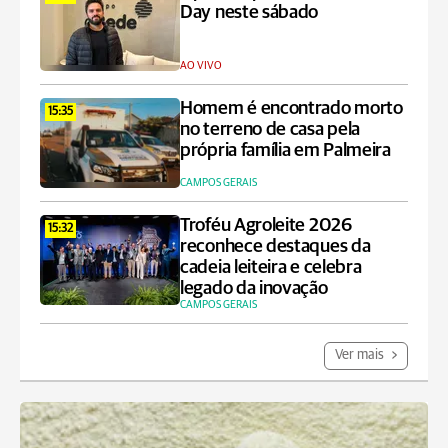
Day neste sábado
AO VIVO
Homem é encontrado morto
15:35
no terreno de casa pela
própria família em Palmeira
CAMPOS GERAIS
Troféu Agroleite 2026
15:32
reconhece destaques da
cadeia leiteira e celebra
legado da inovação
CAMPOS GERAIS
Ver mais