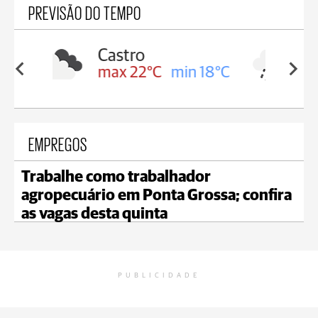
PREVISÃO DO TEMPO
Carambeí
in 18°C
max 21°C
min 18°C
EMPREGOS
Trabalhe como trabalhador
agropecuário em Ponta Grossa; confira
as vagas desta quinta
PUBLICIDADE