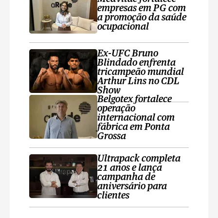
empresas em PG com
a promoção da saúde
ocupacional
Ex-UFC Bruno
Blindado enfrenta
tricampeão mundial
Arthur Lins no CDL
Show
Belgotex fortalece
operação
internacional com
fábrica em Ponta
Grossa
Ultrapack completa
21 anos e lança
campanha de
aniversário para
clientes