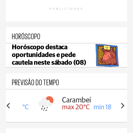
PUBLICIDADE
HORÓSCOPO
Horóscopo destaca
oportunidades e pede
cautela neste sábado (08)
PREVISÃO DO TEMPO
Carambeí
in 18°C
max 20°C
min 18°C