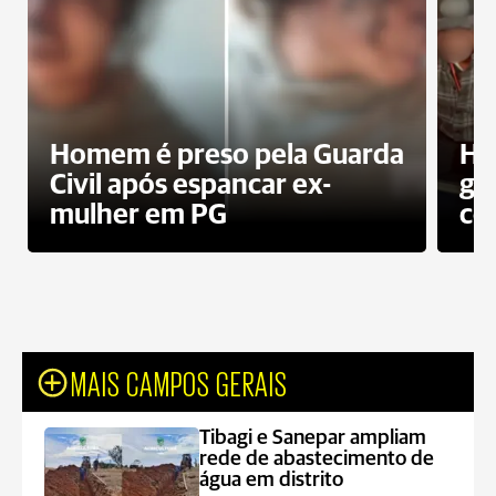
Homem é preso pela Guarda
Ho
Civil após espancar ex-
gr
mulher em PG
co
MAIS CAMPOS GERAIS
Tibagi e Sanepar ampliam
rede de abastecimento de
água em distrito