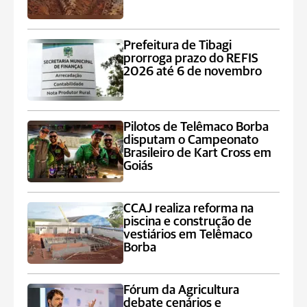
Prefeitura de Tibagi
prorroga prazo do REFIS
2026 até 6 de novembro
Pilotos de Telêmaco Borba
disputam o Campeonato
Brasileiro de Kart Cross em
Goiás
CCAJ realiza reforma na
piscina e construção de
vestiários em Telêmaco
Borba
Fórum da Agricultura
debate cenários e