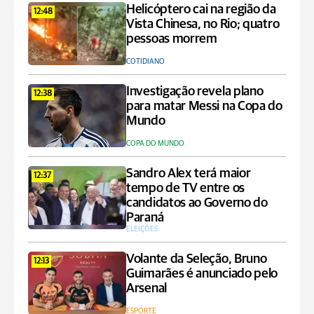
Helicóptero cai na região da
12:48
Vista Chinesa, no Rio; quatro
pessoas morrem
COTIDIANO
Investigação revela plano
12:38
para matar Messi na Copa do
Mundo
COPA DO MUNDO
Sandro Alex terá maior
12:37
tempo de TV entre os
candidatos ao Governo do
Paraná
ELEIÇÕES
Volante da Seleção, Bruno
12:13
Guimarães é anunciado pelo
Arsenal
ESPORTE