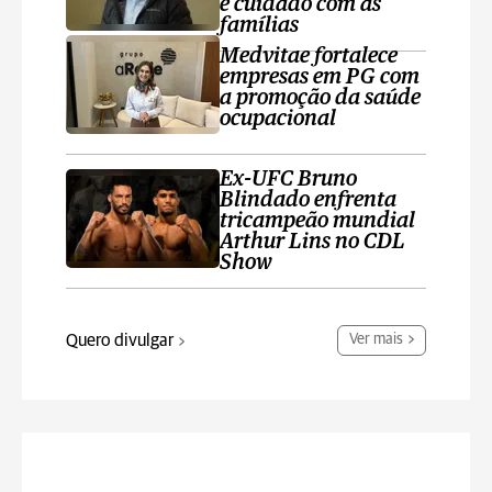
e cuidado com as
famílias
Medvitae fortalece
empresas em PG com
a promoção da saúde
ocupacional
Ex-UFC Bruno
Blindado enfrenta
tricampeão mundial
Arthur Lins no CDL
Show
Quero divulgar
Ver mais