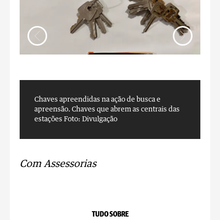
Chaves apreendidas na ação de busca e
a
apreensão. Chaves que abrem as centrais das
t
estações
Foto: Divulgação
F
Com Assessorias
TUDO SOBRE