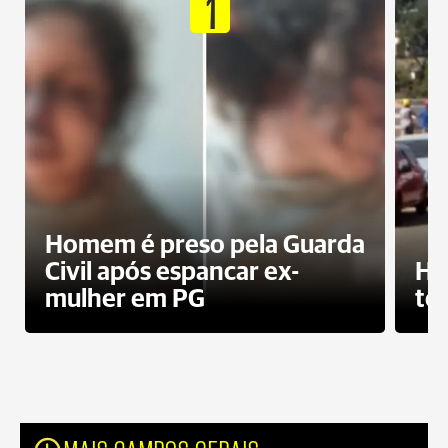
1
Homem é preso pela Guarda
Civil após espancar ex-
Ho
mulher em PG
te