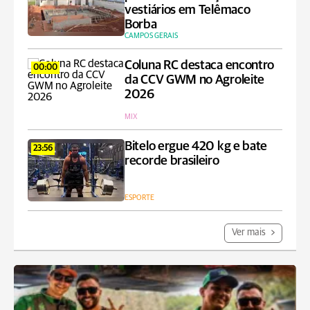
vestiários em Telêmaco
Borba
CAMPOS GERAIS
Coluna RC destaca encontro
00:00
da CCV GWM no Agroleite
2026
MIX
Bitelo ergue 420 kg e bate
23:56
recorde brasileiro
ESPORTE
Ver mais