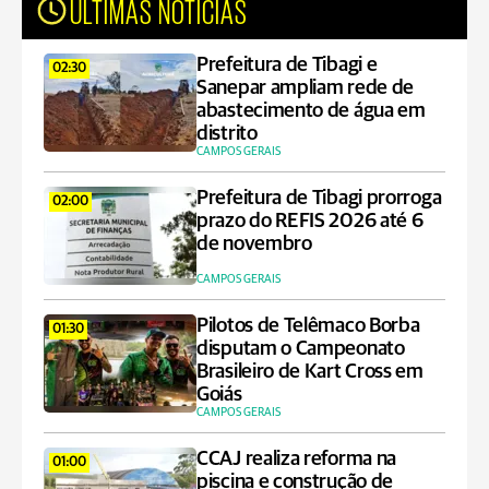
ÚLTIMAS NOTÍCIAS
Prefeitura de Tibagi e
02:30
Sanepar ampliam rede de
abastecimento de água em
distrito
CAMPOS GERAIS
Prefeitura de Tibagi prorroga
02:00
prazo do REFIS 2026 até 6
de novembro
CAMPOS GERAIS
Pilotos de Telêmaco Borba
01:30
disputam o Campeonato
Brasileiro de Kart Cross em
Goiás
CAMPOS GERAIS
CCAJ realiza reforma na
01:00
piscina e construção de