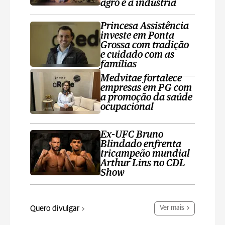
agro e a indústria
Princesa Assistência
investe em Ponta
Grossa com tradição
e cuidado com as
famílias
Medvitae fortalece
empresas em PG com
a promoção da saúde
ocupacional
Ex-UFC Bruno
Blindado enfrenta
tricampeão mundial
Arthur Lins no CDL
Show
Quero divulgar
Ver mais