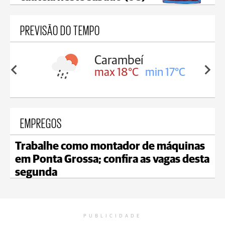
PREVISÃO DO TEMPO
Carambeí
in 18°C
max 18°C
min 17°C
EMPREGOS
Trabalhe como montador de máquinas
em Ponta Grossa; confira as vagas desta
segunda
PUBLICIDADE