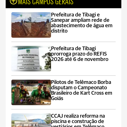
MAIS CAMPOS GERAIS
Prefeitura de Tibagi e
Sanepar ampliam rede de
abastecimento de água em
distrito
Prefeitura de Tibagi
prorroga prazo do REFIS
2026 até 6 de novembro
Pilotos de Telêmaco Borba
disputam o Campeonato
Brasileiro de Kart Cross em
Goiás
CCAJ realiza reforma na
piscina e construção de
vestiários em Telêmaco