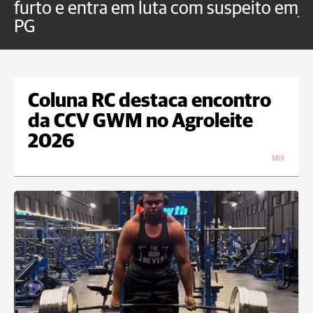
furto e entra em luta com suspeito em
j
PG
Coluna RC destaca encontro
da CCV GWM no Agroleite
2026
MIX