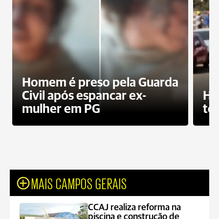
Homem é preso pela Guarda
Civil após espancar ex-
Ho
mulher em PG
te
MAIS CAMPOS GERAIS
CCAJ realiza reforma na
piscina e construção de