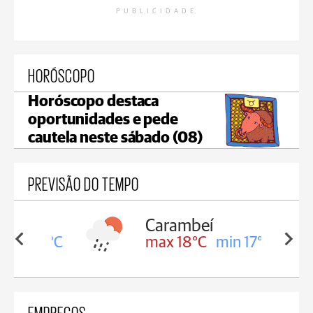
PUBLICIDADE
HORÓSCOPO
Horóscopo destaca
oportunidades e pede
cautela neste sábado (08)
PREVISÃO DO TEMPO
Carambeí
in 18°C
max 18°C
min 17°C
EMPREGOS