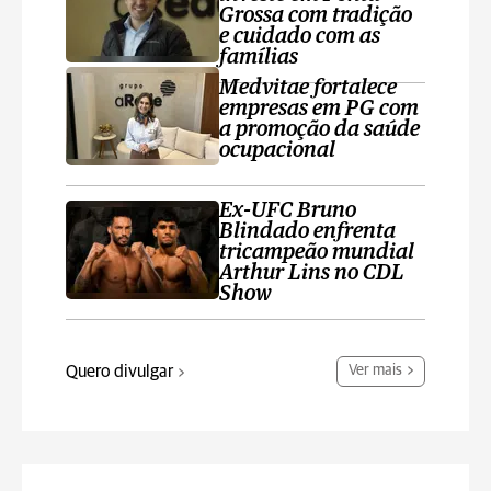
Grossa com tradição
e cuidado com as
famílias
Medvitae fortalece
empresas em PG com
a promoção da saúde
ocupacional
Ex-UFC Bruno
Blindado enfrenta
tricampeão mundial
Arthur Lins no CDL
Show
Quero divulgar
Ver mais