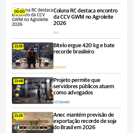
Coluna RC destaca encontro
00:00
da CCV GWM no Agroleite
2026
MIX
Bitelo ergue 420 kg e bate
23:56
recorde brasileiro
ESPORTE
Projeto permite que
23:48
servidores públicos atuem
como advogados
COTIDIANO
Anec mantém previsão de
23:29
exportação recorde de soja
do Brasil em 2026