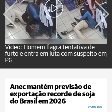
Vídeo: Homem flagra tentativa de
B
furto e entra em luta com suspeito em
j
PG
Anec mantém previsão de
exportação recorde de soja
do Brasil em 2026
COTIDIANO