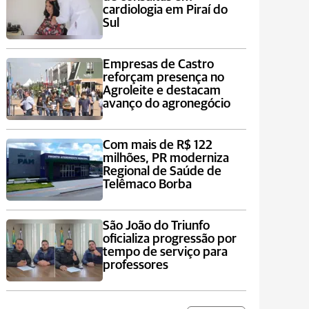
cardiologia em Piraí do
Sul
Empresas de Castro
reforçam presença no
Agroleite e destacam
avanço do agronegócio
Com mais de R$ 122
milhões, PR moderniza
Regional de Saúde de
Telêmaco Borba
São João do Triunfo
oficializa progressão por
tempo de serviço para
professores