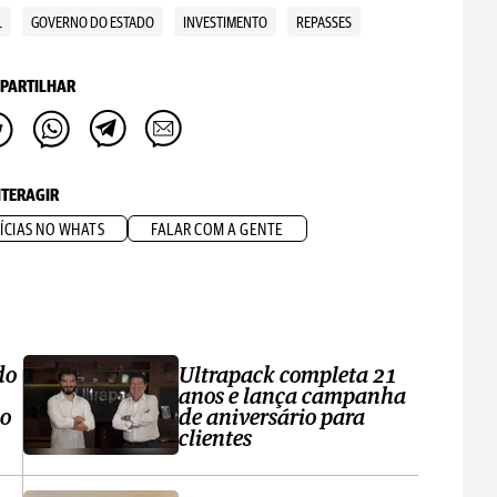
L
GOVERNO DO ESTADO
INVESTIMENTO
REPASSES
PARTILHAR
NTERAGIR
ÍCIAS NO WHATS
FALAR COM A GENTE
do
Ultrapack completa 21
anos e lança campanha
no
de aniversário para
clientes