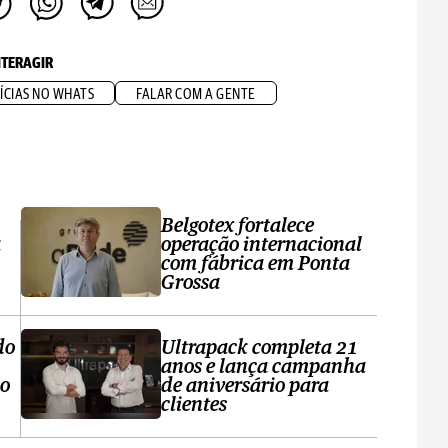
NTERAGIR
ÍCIAS NO WHATS
FALAR COM A GENTE
Belgotex fortalece
a
operação internacional
com fábrica em Ponta
Grossa
do
Ultrapack completa 21
anos e lança campanha
no
de aniversário para
clientes