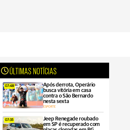
ÚLTIMAS NOTÍCIAS
Após derrota, Operário
07:48
busca vitória em casa
contra o São Bernardo
nesta sexta
ESPORTE
Jeep Renegade roubado
07:35
em SP é recuperado com
placas clonadas em PG