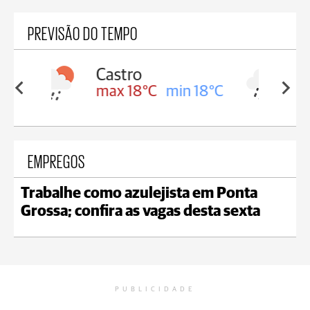
PREVISÃO DO TEMPO
Carambeí
in 18°C
max 18°C
min 17°C
EMPREGOS
Trabalhe como azulejista em Ponta
Grossa; confira as vagas desta sexta
PUBLICIDADE