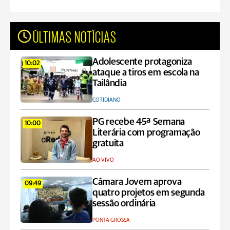
ÚLTIMAS NOTÍCIAS
Adolescente protagoniza
10:02
ataque a tiros em escola na
Tailândia
COTIDIANO
PG recebe 45ª Semana
10:00
Literária com programação
gratuita
AO VIVO
Câmara Jovem aprova
09:49
quatro projetos em segunda
sessão ordinária
PONTA GROSSA