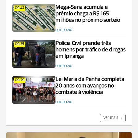
Mega-Sena acumula e
09:47
prêmio chega a R$ 165
milhões no próximo sorteio
COTIDIANO
Polícia Civil prende três
09:35
homens por tráfico de drogas
em Ipiranga
COTIDIANO
Lei Maria da Penha completa
09:29
20 anos com avanços no
combate à violência
COTIDIANO
Ver mais