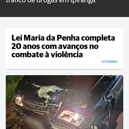
tráfico de drogas em Ipiranga
c
f
Lei Maria da Penha completa
20 anos com avanços no
combate à violência
COTIDIANO