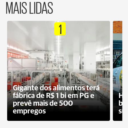
MAIS LIDAS
1
Gigante dos alimentos terá
fábrica de R$ 1 bi em PG e
Ho
prevê mais de 500
bo
empregos
su