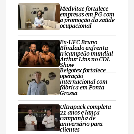
Medvitae fortalece
empresas em PG com
a promoção da saúde
ocupacional
Ex-UFC Bruno
Blindado enfrenta
tricampeão mundial
Arthur Lins no CDL
Show
Belgotex fortalece
operação
internacional com
fábrica em Ponta
Grossa
Ultrapack completa
21 anos e lança
campanha de
aniversário para
clientes