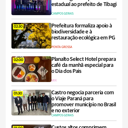
estadual ao prefeito de Tibagi
CAMPOS GERAIS
Prefeitura formaliza apoio à
02:30
biodiversidade e à
restauração ecológica em PG
PONTA GROSSA
Planalto Select Hotel prepara
02:00
café da manhã especial para
o Dia dos Pais
MIX
Castro negocia parceria com
01:30
o Viaje Paraná para
promover município no Brasil
e no exterior
CAMPOS GERAIS
Custos altos comprimem