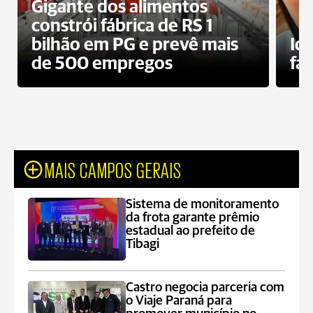
Gigante dos alimentos
constrói fábrica de RS 1
bilhão em PG e prevê mais
Id
de 500 empregos
fa
MAIS CAMPOS GERAIS
Sistema de monitoramento
da frota garante prêmio
estadual ao prefeito de
Tibagi
Castro negocia parceria com
o Viaje Paraná para