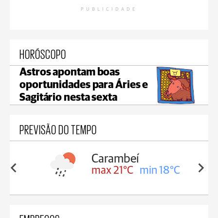
PUBLICIDADE
HORÓSCOPO
Astros apontam boas
oportunidades para Áries e
Sagitário nesta sexta
PREVISÃO DO TEMPO
Carambeí
in 18°C
max 21°C
min 18°C