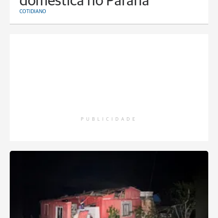
doméstica no Paraná
COTIDIANO
PUBLICIDADE