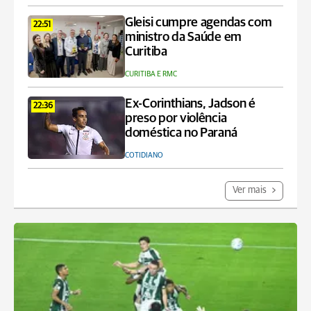
Gleisi cumpre agendas com
22:51
ministro da Saúde em
Curitiba
CURITIBA E RMC
Ex-Corinthians, Jadson é
22:36
preso por violência
doméstica no Paraná
COTIDIANO
Ver mais