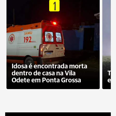
1
Idosa é encontrada morta
dentro de casa na Vila
To
Odete em Ponta Grossa
e 