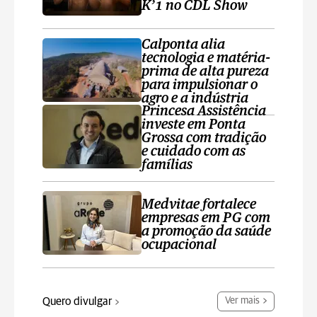
K’1 no CDL Show
Calponta alia
tecnologia e matéria-
prima de alta pureza
para impulsionar o
agro e a indústria
Princesa Assistência
investe em Ponta
Grossa com tradição
e cuidado com as
famílias
Medvitae fortalece
empresas em PG com
a promoção da saúde
ocupacional
Quero divulgar
Ver mais