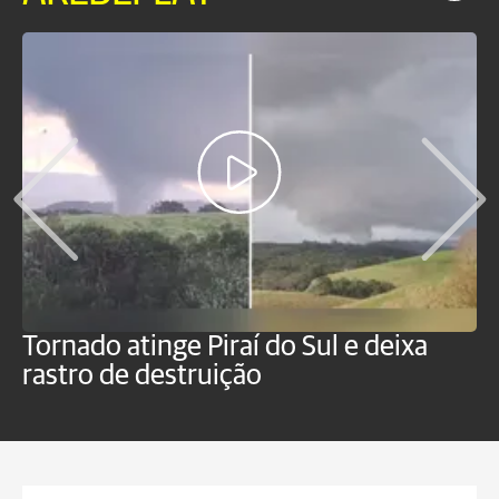
Tornado atinge Piraí do Sul e deixa
H
rastro de destruição
C
m