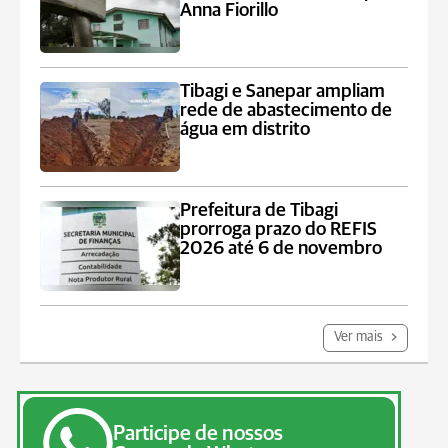
Anna Fiorillo
Tibagi e Sanepar ampliam
rede de abastecimento de
água em distrito
Prefeitura de Tibagi
prorroga prazo do REFIS
2026 até 6 de novembro
Ver mais
Participe de nossos