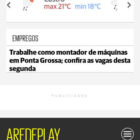
in 18°C
max 20°C
min 18°C
EMPREGOS
Trabalhe como montador de máquinas
em Ponta Grossa; confira as vagas desta
segunda
PUBLICIDADE
AREDEPLAY