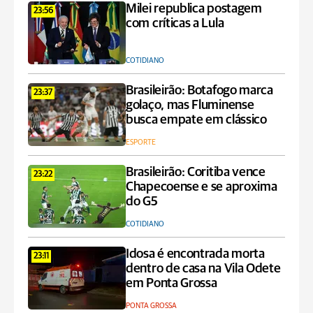
Milei republica postagem
23:56
com críticas a Lula
COTIDIANO
Brasileirão: Botafogo marca
23:37
golaço, mas Fluminense
busca empate em clássico
ESPORTE
Brasileirão: Coritiba vence
23:22
Chapecoense e se aproxima
do G5
COTIDIANO
Idosa é encontrada morta
23:11
dentro de casa na Vila Odete
em Ponta Grossa
PONTA GROSSA