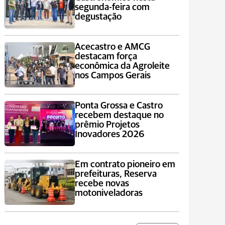
segunda-feira com
degustação
Acecastro e AMCG
destacam força
econômica da Agroleite
nos Campos Gerais
Ponta Grossa e Castro
recebem destaque no
prêmio Projetos
Inovadores 2026
Em contrato pioneiro em
prefeituras, Reserva
recebe novas
motoniveladoras