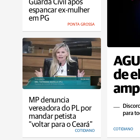
Guarda Civil após
espancar ex-mulher
em PG
PONTA GROSSA
AGU 
de e
ampl
MP denuncia
Discord
vereadora do PL por
para to
mandar petista
“voltar para o Ceará”
COTIDIANO
COTIDIANO