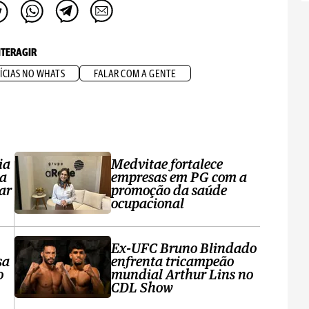
NTERAGIR
ÍCIAS NO WHATS
FALAR COM A GENTE
ia
Medvitae fortalece
ta
empresas em PG com a
ar
promoção da saúde
ocupacional
Ex-UFC Bruno Blindado
sa
enfrenta tricampeão
o
mundial Arthur Lins no
CDL Show