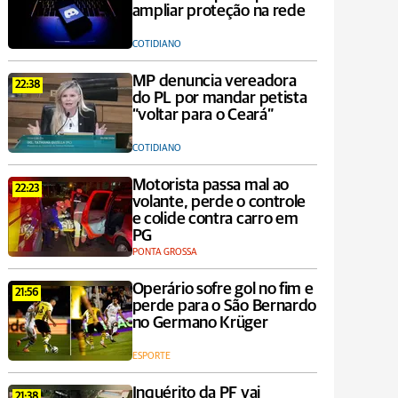
ampliar proteção na rede
COTIDIANO
MP denuncia vereadora
22:38
do PL por mandar petista
“voltar para o Ceará”
COTIDIANO
Motorista passa mal ao
22:23
volante, perde o controle
e colide contra carro em
PG
PONTA GROSSA
Operário sofre gol no fim e
21:56
perde para o São Bernardo
no Germano Krüger
ESPORTE
Inquérito da PF vai
21:38