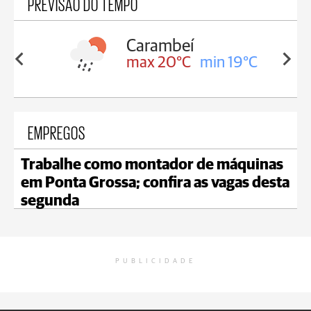
PREVISÃO DO TEMPO
Carambeí
in 19°C
max 20°C
min 19°C
EMPREGOS
Trabalhe como montador de máquinas
em Ponta Grossa; confira as vagas desta
segunda
PUBLICIDADE