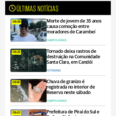
ÚLTIMAS NOTÍCIAS
Morte de jovem de 35 anos
09:39
causa comoção entre
moradores de Carambeí
CAMPOS GERAIS
Tornado deixa rastros de
09:25
destruição na Comunidade
Santa Clara, em Candói
COTIDIANO
Chuva de granizo é
09:16
registrada no interior de
Reserva neste sábado
CAMPOS GERAIS
Prefeitura de Piraí do Sul e
09:01