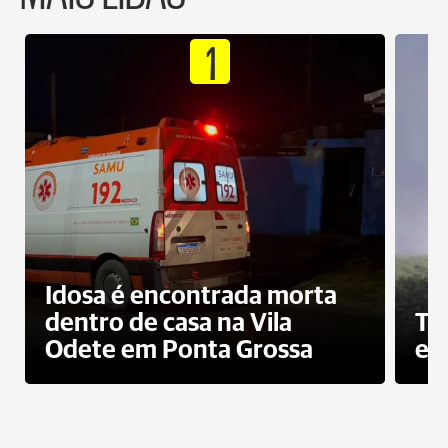
1
Idosa é encontrada morta
dentro de casa na Vila
To
Odete em Ponta Grossa
e 