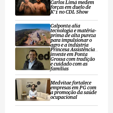
Carlos Lima medem
forças em duelo de
K’1 no CDL Show
Calponta alia
tecnologia e matéria-
prima de alta pureza
para impulsionar o
agro e a indústria
Princesa Assistência
investe em Ponta
Grossa com tradição
e cuidado com as
famílias
Medvitae fortalece
empresas em PG com
a promoção da saúde
ocupacional