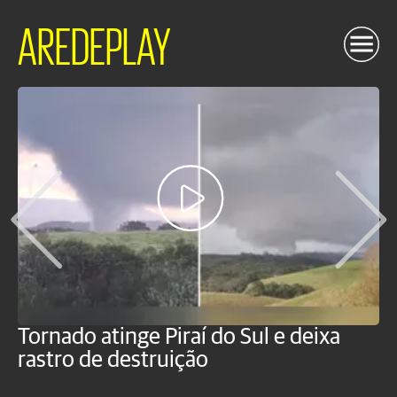
AREDEPLAY
Tornado atinge Piraí do Sul e deixa
H
rastro de destruição
C
m