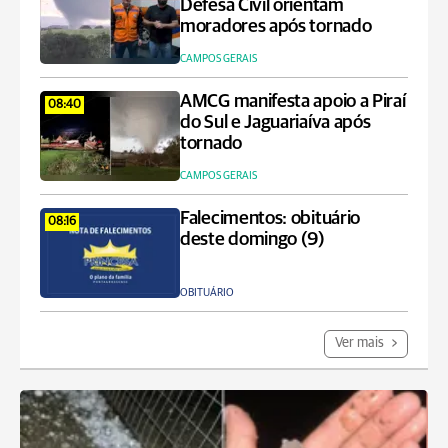
Defesa Civil orientam
moradores após tornado
CAMPOS GERAIS
AMCG manifesta apoio a Piraí
08:40
do Sul e Jaguariaíva após
tornado
CAMPOS GERAIS
Falecimentos: obituário
08:16
deste domingo (9)
OBITUÁRIO
Ver mais