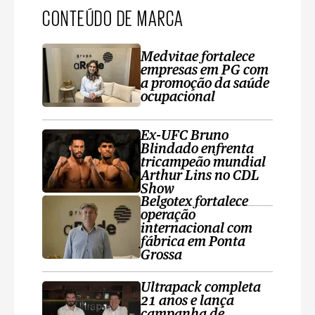
CONTEÚDO DE MARCA
Medvitae fortalece
empresas em PG com
a promoção da saúde
ocupacional
Ex-UFC Bruno
Blindado enfrenta
tricampeão mundial
Arthur Lins no CDL
Show
Belgotex fortalece
operação
internacional com
fábrica em Ponta
Grossa
Ultrapack completa
21 anos e lança
campanha de