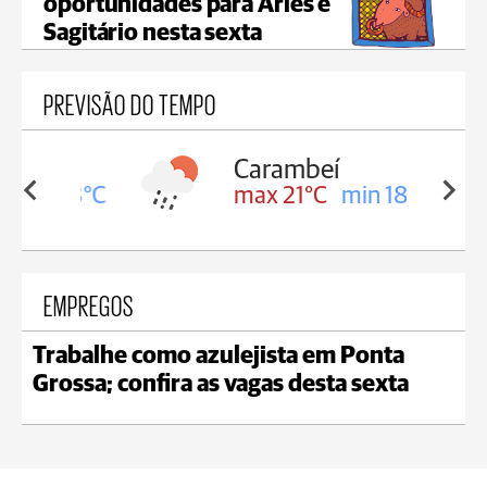
oportunidades para Áries e
Sagitário nesta sexta
PREVISÃO DO TEMPO
Carambeí
in 18°C
max 21°C
min 18°C
EMPREGOS
Trabalhe como azulejista em Ponta
Grossa; confira as vagas desta sexta