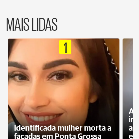
MAIS LIDAS
1
Al
in
Identificada mulher morta a
ag
facadas em Ponta Grossa
es