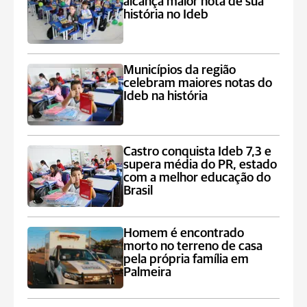
alcança maior nota de sua
história no Ideb
Municípios da região
celebram maiores notas do
Ideb na história
Castro conquista Ideb 7,3 e
supera média do PR, estado
com a melhor educação do
Brasil
Homem é encontrado
morto no terreno de casa
pela própria família em
Palmeira