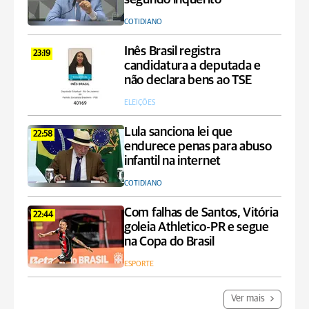
COTIDIANO
Inês Brasil registra
23:19
candidatura a deputada e
não declara bens ao TSE
ELEIÇÕES
Lula sanciona lei que
22:58
endurece penas para abuso
infantil na internet
COTIDIANO
Com falhas de Santos, Vitória
22:44
goleia Athletico-PR e segue
na Copa do Brasil
ESPORTE
Ver mais