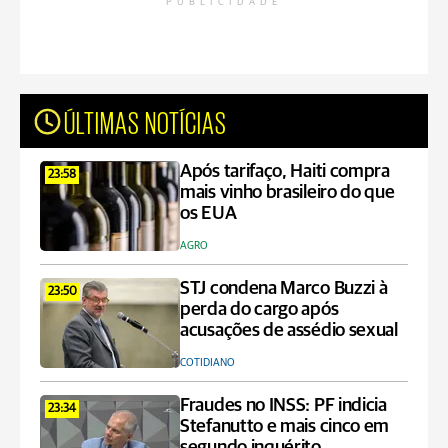
PUBLICIDADE
ÚLTIMAS NOTÍCIAS
Após tarifaço, Haiti compra
23:58
mais vinho brasileiro do que
os EUA
AGRO
STJ condena Marco Buzzi à
23:50
perda do cargo após
acusações de assédio sexual
COTIDIANO
Fraudes no INSS: PF indicia
23:34
Stefanutto e mais cinco em
segundo inquérito