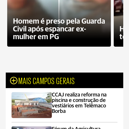
Homem é preso pela Guarda
Civil após espancar ex-
Ho
mulher em PG
te
MAIS CAMPOS GERAIS
CCAJ realiza reforma na
piscina e construção de
vestiários em Telêmaco
Borba