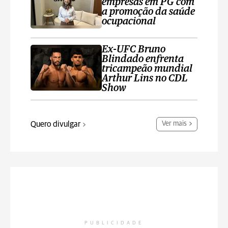
empresas em PG com
a promoção da saúde
ocupacional
Ex-UFC Bruno
Blindado enfrenta
tricampeão mundial
Arthur Lins no CDL
Show
Quero divulgar
Ver mais
PUBLICIDADE