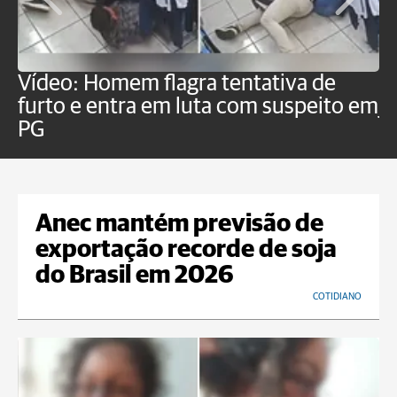
Vídeo: Homem flagra tentativa de
B
furto e entra em luta com suspeito em
j
PG
Anec mantém previsão de
exportação recorde de soja
do Brasil em 2026
COTIDIANO