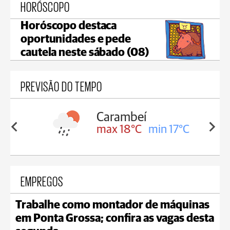
HORÓSCOPO
Horóscopo destaca
oportunidades e pede
cautela neste sábado (08)
PREVISÃO DO TEMPO
Carambeí
in 18°C
max 18°C
min 17°C
EMPREGOS
Trabalhe como montador de máquinas
em Ponta Grossa; confira as vagas desta