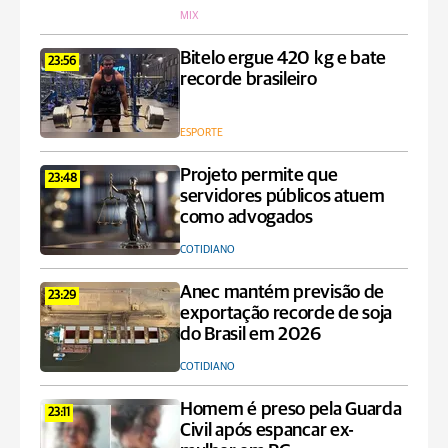
MIX
Bitelo ergue 420 kg e bate
23:56
recorde brasileiro
ESPORTE
Projeto permite que
23:48
servidores públicos atuem
como advogados
COTIDIANO
Anec mantém previsão de
23:29
exportação recorde de soja
do Brasil em 2026
COTIDIANO
Homem é preso pela Guarda
23:11
Civil após espancar ex-