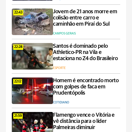
Jovem de 21 anos morre em
22:43
colisão entre carro e
caminhão em Piraí do Sul
CAMPOS GERAIS
Santos é dominado pelo
22:28
Athletico-PR na Vila e
estaciona no Z4 do Brasileiro
ESPORTE
Homem é encontrado morto
22:12
com golpes de faca em
Prudentópolis
COTIDIANO
Flamengo vence o Vitória e
21:59
vê distância para o líder
Palmeiras diminuir