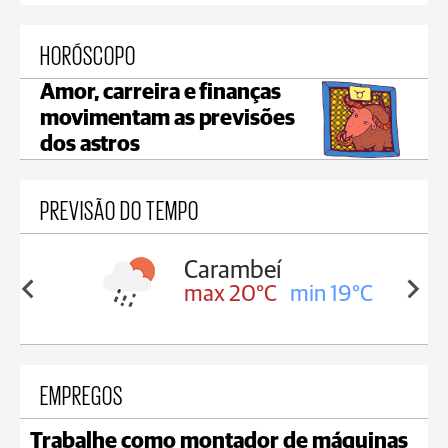
HORÓSCOPO
Amor, carreira e finanças
movimentam as previsões
dos astros
PREVISÃO DO TEMPO
Carambeí
in 19°C
max 20°C
min 19°C
EMPREGOS
Trabalhe como montador de máquinas