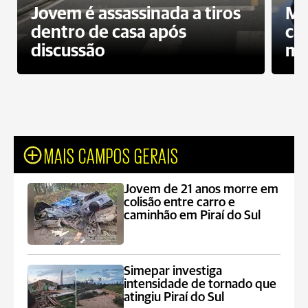
Jovem é assassinada a tiros
Mo
dentro de casa após
ca
discussão
mo
MAIS CAMPOS GERAIS
Jovem de 21 anos morre em
colisão entre carro e
caminhão em Piraí do Sul
Simepar investiga
intensidade de tornado que
atingiu Piraí do Sul