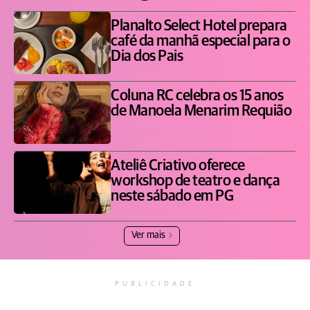
Planalto Select Hotel prepara
café da manhã especial para o
Dia dos Pais
Coluna RC celebra os 15 anos
de Manoela Menarim Requião
Ateliê Criativo oferece
workshop de teatro e dança
neste sábado em PG
Ver mais
PUBLICIDADE