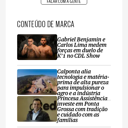
FALAR COM A GENTE
CONTEÚDO DE MARCA
Gabriel Benjamin e
Carlos Lima medem
forças em duelo de
K’1 no CDL Show
Calponta alia
tecnologia e matéria-
prima de alta pureza
para impulsionar o
agro e a indústria
Princesa Assistência
investe em Ponta
Grossa com tradição
e cuidado com as
famílias