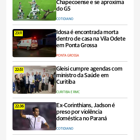
Chapecoense e se aproxima
do G5
COTIDIANO
Idosa é encontrada morta
23:11
dentro de casa na Vila Odete
em Ponta Grossa
PONTA GROSSA
Gleisi cumpre agendas com
22:51
ministro da Saúde em
Curitiba
CURITIBA E RMC
Ex-Corinthians, Jadson é
22:36
preso por violência
doméstica no Paraná
COTIDIANO