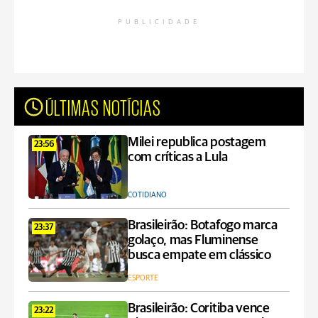
PUBLICIDADE
ÚLTIMAS NOTÍCIAS
Milei republica postagem
23:56
com críticas a Lula
COTIDIANO
Brasileirão: Botafogo marca
23:37
golaço, mas Fluminense
busca empate em clássico
ESPORTE
Brasileirão: Coritiba vence
23:22