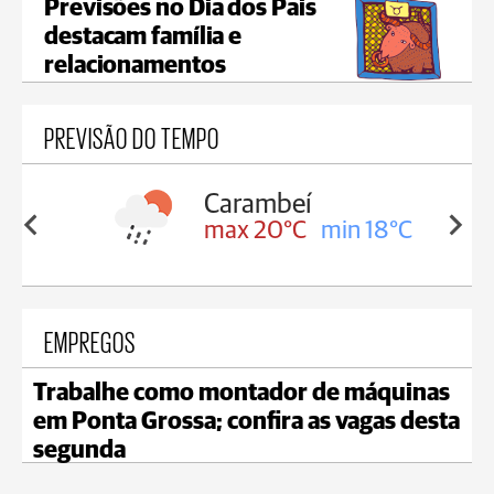
Previsões no Dia dos Pais
destacam família e
relacionamentos
PREVISÃO DO TEMPO
Carambeí
in 18°C
max 20°C
min 18°C
EMPREGOS
Trabalhe como montador de máquinas
em Ponta Grossa; confira as vagas desta
segunda