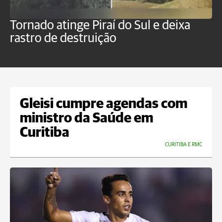
Tornado atinge Piraí do Sul e deixa
H
rastro de destruição
C
m
Gleisi cumpre agendas com
ministro da Saúde em
Curitiba
CURITIBA E RMC