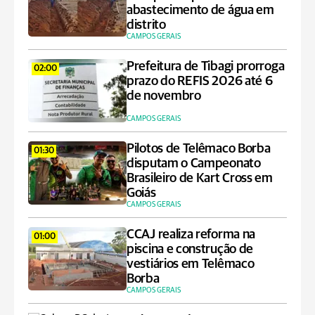
abastecimento de água em
distrito
CAMPOS GERAIS
Prefeitura de Tibagi prorroga
02:00
prazo do REFIS 2026 até 6
de novembro
CAMPOS GERAIS
Pilotos de Telêmaco Borba
01:30
disputam o Campeonato
Brasileiro de Kart Cross em
Goiás
CAMPOS GERAIS
CCAJ realiza reforma na
01:00
piscina e construção de
vestiários em Telêmaco
Borba
CAMPOS GERAIS