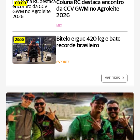
Coluna RC destaca encontro
00:00
da CCV GWM no Agroleite
2026
MIX
Bitelo ergue 420 kg e bate
23:56
recorde brasileiro
ESPORTE
Ver mais