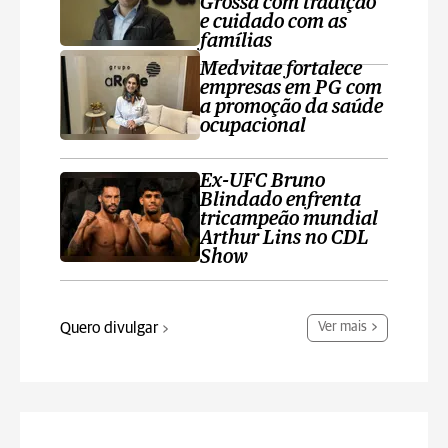
Grossa com tradição
e cuidado com as
famílias
Medvitae fortalece
empresas em PG com
a promoção da saúde
ocupacional
Ex-UFC Bruno
Blindado enfrenta
tricampeão mundial
Arthur Lins no CDL
Show
Quero divulgar
Ver mais