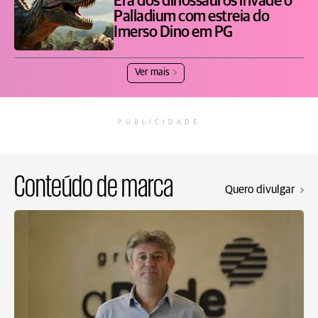
Era dos dinossauros invade o
Palladium com estreia do
Imerso Dino em PG
Ver mais
PUBLICIDADE
Conteúdo de marca
Quero divulgar