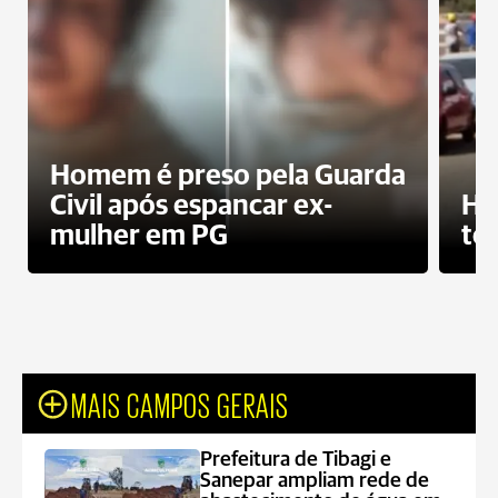
Homem é preso pela Guarda
Civil após espancar ex-
Ho
mulher em PG
te
MAIS CAMPOS GERAIS
Prefeitura de Tibagi e
Sanepar ampliam rede de