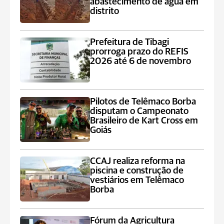
abastecimento de água em
distrito
Prefeitura de Tibagi
prorroga prazo do REFIS
2026 até 6 de novembro
Pilotos de Telêmaco Borba
disputam o Campeonato
Brasileiro de Kart Cross em
Goiás
CCAJ realiza reforma na
piscina e construção de
vestiários em Telêmaco
Borba
Fórum da Agricultura