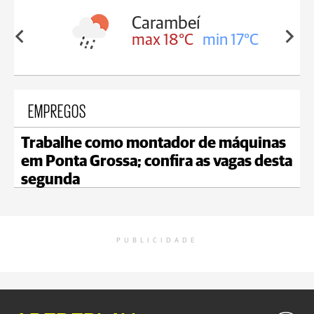
Carambeí
in 18°C
max 18°C
min 17°C
EMPREGOS
Trabalhe como montador de máquinas
em Ponta Grossa; confira as vagas desta
segunda
PUBLICIDADE