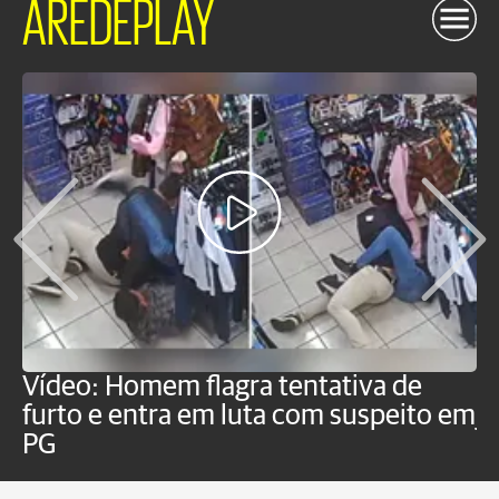
AREDEPLAY
Vídeo: Homem flagra tentativa de
B
furto e entra em luta com suspeito em
j
PG