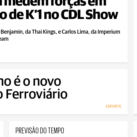
a medem forças em
o de K’1 no CDL Show
 Benjamin, da Thai Kings, e Carlos Lima, da Imperium
Team
no é o novo
 Ferroviário
ESPORTE
PREVISÃO DO TEMPO