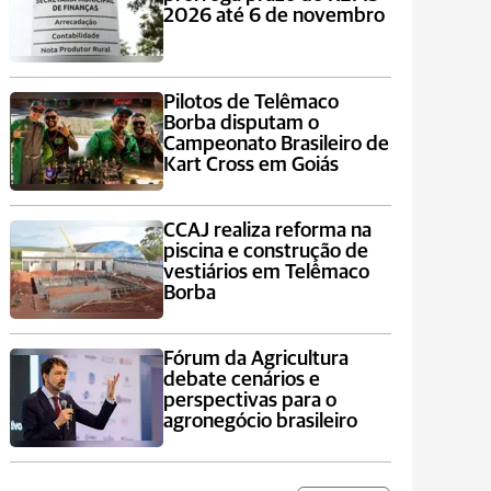
2026 até 6 de novembro
Pilotos de Telêmaco
Borba disputam o
Campeonato Brasileiro de
Kart Cross em Goiás
CCAJ realiza reforma na
piscina e construção de
vestiários em Telêmaco
Borba
Fórum da Agricultura
debate cenários e
perspectivas para o
agronegócio brasileiro