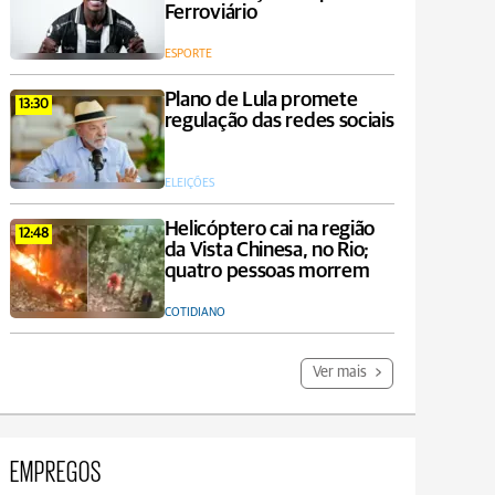
Ferroviário
ESPORTE
Plano de Lula promete
13:30
regulação das redes sociais
ELEIÇÕES
Helicóptero cai na região
12:48
da Vista Chinesa, no Rio;
quatro pessoas morrem
COTIDIANO
Ver mais
EMPREGOS