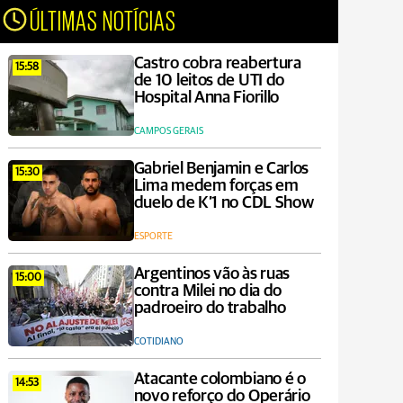
ÚLTIMAS NOTÍCIAS
Castro cobra reabertura
15:58
de 10 leitos de UTI do
Hospital Anna Fiorillo
CAMPOS GERAIS
Gabriel Benjamin e Carlos
15:30
Lima medem forças em
duelo de K’1 no CDL Show
ESPORTE
Argentinos vão às ruas
15:00
contra Milei no dia do
padroeiro do trabalho
COTIDIANO
Atacante colombiano é o
14:53
novo reforço do Operário