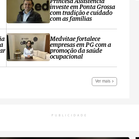
Princesa Assistência
investe em Ponta Grossa
com tradição e cuidado
com as famílias
ia
Medvitae fortalece
ta
empresas em PG com a
ar
promoção da saúde
ocupacional
Ver mais
PUBLICIDADE