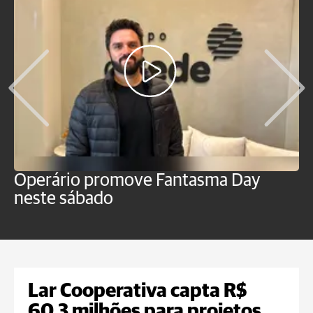
Operário promove Fantasma Day
R
neste sábado
c
Lar Cooperativa capta R$
60,3 milhões para projetos