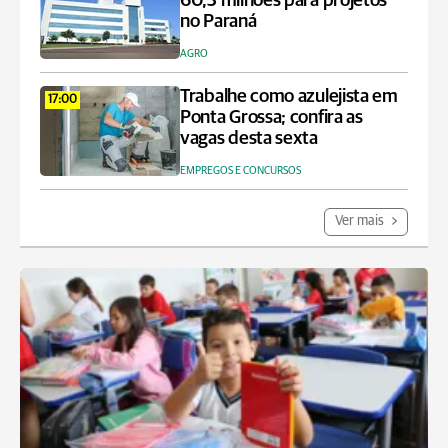
60,3 milhões para projetos
no Paraná
AGRO
Trabalhe como azulejista em
17:00
Ponta Grossa; confira as
vagas desta sexta
EMPREGOS E CONCURSOS
Ver mais