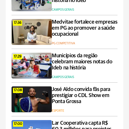
história no Ideb
CAMPOS GERAIS
Medvitae fortalece empresas
17:36
em PG ao promover a saúde
ocupacional
PG COMPETITIVA
Municípios da região
17:29
celebram maiores notas do
Ideb na história
CAMPOS GERAIS
José Aldo convida fãs para
17:08
prestigiar o CDL Show em
Ponta Grossa
ESPORTE
Lar Cooperativa capta R$
17:00