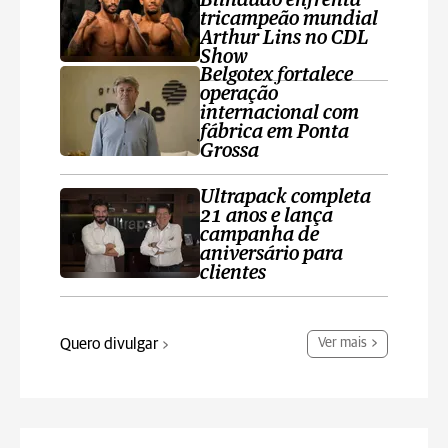
Blindado enfrenta
tricampeão mundial
Arthur Lins no CDL
Show
Belgotex fortalece
operação
internacional com
fábrica em Ponta
Grossa
Ultrapack completa
21 anos e lança
campanha de
aniversário para
clientes
Quero divulgar
Ver mais