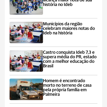
alcança maior nota de sua
história no Ideb
Municípios da região
celebram maiores notas do
Ideb na história
Castro conquista Ideb 7,3 e
supera média do PR, estado
com a melhor educação do
Brasil
Homem é encontrado
morto no terreno de casa
pela própria família em
Palmeira