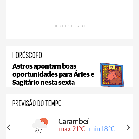
PUBLICIDADE
HORÓSCOPO
Astros apontam boas
oportunidades para Áries e
Sagitário nesta sexta
PREVISÃO DO TEMPO
Carambeí
in 18°C
max 21°C
min 18°C