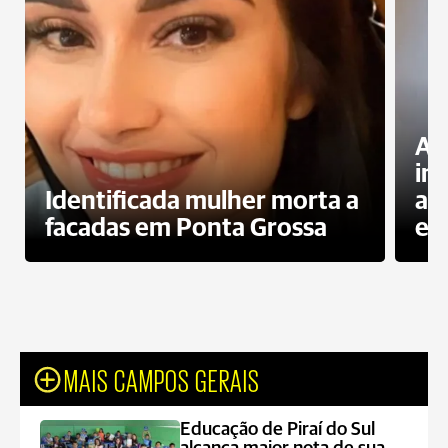
Al
in
Identificada mulher morta a
ag
facadas em Ponta Grossa
es
MAIS CAMPOS GERAIS
Educação de Piraí do Sul