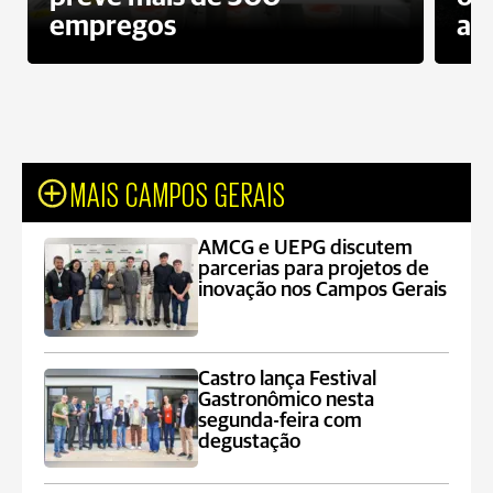
empregos
ac
MAIS CAMPOS GERAIS
AMCG e UEPG discutem
parcerias para projetos de
inovação nos Campos Gerais
Castro lança Festival
Gastronômico nesta
segunda-feira com
degustação