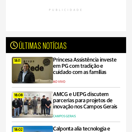
PUBLICIDADE
ÚLTIMAS NOTÍCIAS
Princesa Assistência investe
18:11
em PG com tradição e
cuidado com as famílias
AO VIVO
AMCG e UEPG discutem
18:08
parcerias para projetos de
inovação nos Campos Gerais
CAMPOS GERAIS
Calponta alia tecnologia e
18:02