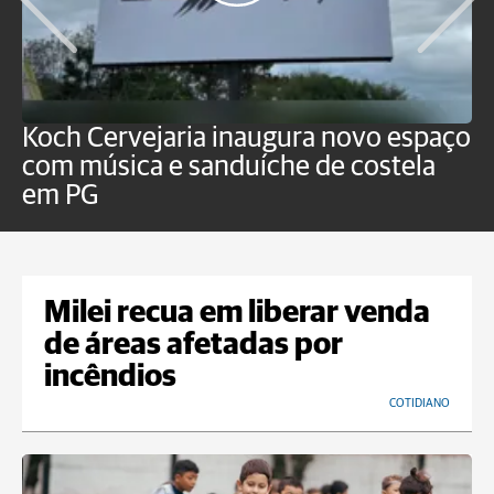
Koch Cervejaria inaugura novo espaço
D
com música e sanduíche de costela
p
em PG
Milei recua em liberar venda
de áreas afetadas por
incêndios
COTIDIANO