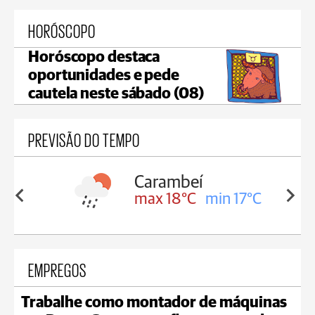
HORÓSCOPO
Horóscopo destaca
oportunidades e pede
cautela neste sábado (08)
PREVISÃO DO TEMPO
Carambeí
in 18°C
max 18°C
min 17°C
EMPREGOS
Trabalhe como montador de máquinas