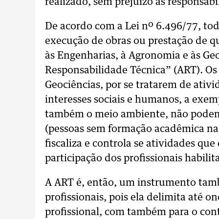
realizado, sem prejuízo às responsabi
De acordo com a Lei nº 6.496/77, todo
execução de obras ou prestação de qu
às Engenharias, à Agronomia e às Geoc
Responsabilidade Técnica” (ART). Os
Geociências, por se tratarem de ati
interesses sociais e humanos, a exem
também o meio ambiente, não podem s
(pessoas sem formação acadêmica na 
fiscaliza e controla se atividades q
participação dos profissionais habilit
A ART é, então, um instrumento tamb
profissionais, pois ela delimita até o
profissional, com também para o con