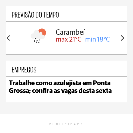
PREVISÃO DO TEMPO
Carambeí
in 18°C
max 21°C
min 18°C
EMPREGOS
Trabalhe como azulejista em Ponta
Grossa; confira as vagas desta sexta
PUBLICIDADE