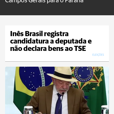
Campos Gerais para o Paraná
m
Inês Brasil registra
candidatura a deputada e
não declara bens ao TSE
ELEIÇÕES