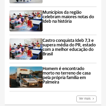
Municípios da região
celebram maiores notas do
Ideb na história
Castro conquista Ideb 7,3 e
supera média do PR, estado
com a melhor educação do
Brasil
Homem é encontrado
morto no terreno de casa
pela própria família em
Palmeira
Ver mais