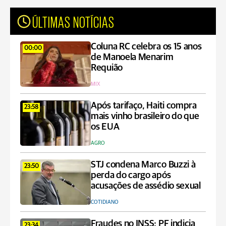
ÚLTIMAS NOTÍCIAS
Coluna RC celebra os 15 anos
00:00
de Manoela Menarim
Requião
MIX
Após tarifaço, Haiti compra
23:58
mais vinho brasileiro do que
os EUA
AGRO
STJ condena Marco Buzzi à
23:50
perda do cargo após
acusações de assédio sexual
COTIDIANO
Fraudes no INSS: PF indicia
23:34