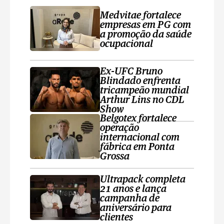
Medvitae fortalece
empresas em PG com
a promoção da saúde
ocupacional
Ex-UFC Bruno
Blindado enfrenta
tricampeão mundial
Arthur Lins no CDL
Show
Belgotex fortalece
operação
internacional com
fábrica em Ponta
Grossa
Ultrapack completa
21 anos e lança
campanha de
aniversário para
clientes