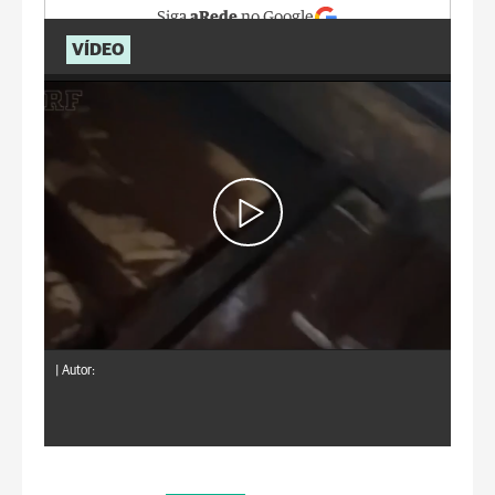
Siga
aRede
no Google
VÍDEO
|
Autor: