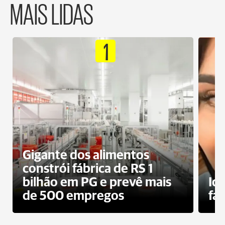
MAIS LIDAS
1
Gigante dos alimentos
constrói fábrica de RS 1
bilhão em PG e prevê mais
Id
de 500 empregos
fa