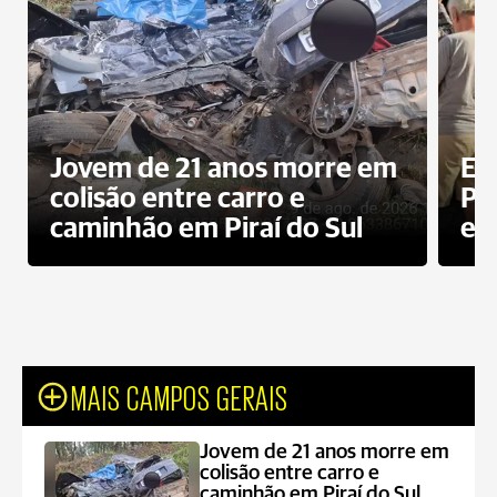
Jovem de 21 anos morre em
Ex
colisão entre carro e
Pe
caminhão em Piraí do Sul
en
MAIS CAMPOS GERAIS
Jovem de 21 anos morre em
colisão entre carro e
caminhão em Piraí do Sul