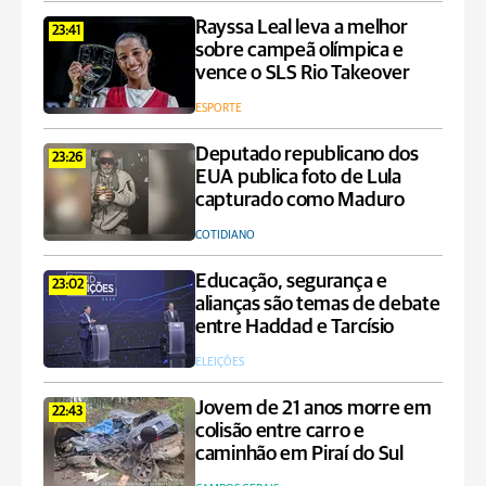
Rayssa Leal leva a melhor
23:41
sobre campeã olímpica e
vence o SLS Rio Takeover
ESPORTE
Deputado republicano dos
23:26
EUA publica foto de Lula
capturado como Maduro
COTIDIANO
Educação, segurança e
23:02
alianças são temas de debate
entre Haddad e Tarcísio
ELEIÇÕES
Jovem de 21 anos morre em
22:43
colisão entre carro e
caminhão em Piraí do Sul