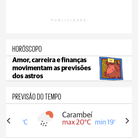
PUBLICIDADE
HORÓSCOPO
Amor, carreira e finanças
movimentam as previsões
dos astros
PREVISÃO DO TEMPO
Carambeí
in 19°C
max 20°C
min 19°C