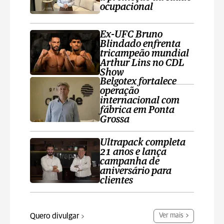
ocupacional
Ex-UFC Bruno
Blindado enfrenta
tricampeão mundial
Arthur Lins no CDL
Show
Belgotex fortalece
operação
internacional com
fábrica em Ponta
Grossa
Ultrapack completa
21 anos e lança
campanha de
aniversário para
clientes
Quero divulgar
Ver mais