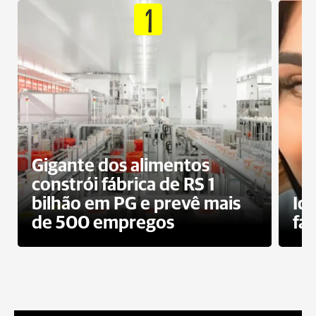
1
Gigante dos alimentos
constrói fábrica de RS 1
bilhão em PG e prevê mais
Id
de 500 empregos
fa