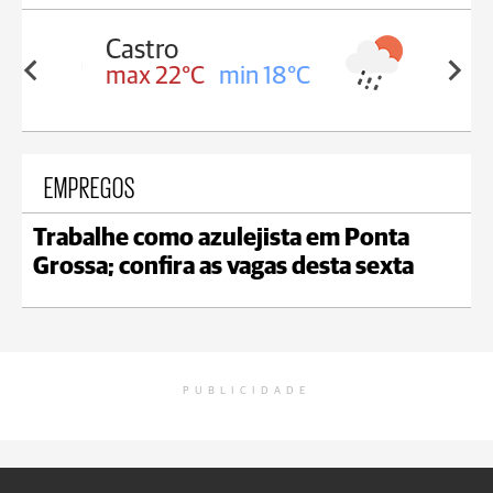
Carambeí
in 18°C
max 21°C
min 18°C
EMPREGOS
Trabalhe como azulejista em Ponta
Grossa; confira as vagas desta sexta
PUBLICIDADE