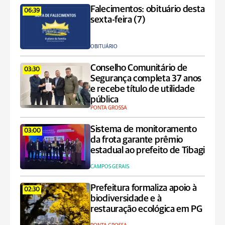
Falecimentos: obituário desta
06:39
sexta-feira (7)
OBITUÁRIO
Conselho Comunitário de
03:30
Segurança completa 37 anos
e recebe título de utilidade
pública
PONTA GROSSA
Sistema de monitoramento
03:00
da frota garante prêmio
estadual ao prefeito de Tibagi
CAMPOS GERAIS
Prefeitura formaliza apoio à
02:30
biodiversidade e à
restauração ecológica em PG