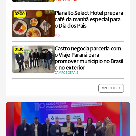
PONTA GROSSA
Planalto Select Hotel prepara
02:00
café da manhã especial para
o Dia dos Pais
MIX
Castro negocia parceria com
01:30
o Viaje Paraná para
promover município no Brasil
e no exterior
CAMPOS GERAIS
Ver mais