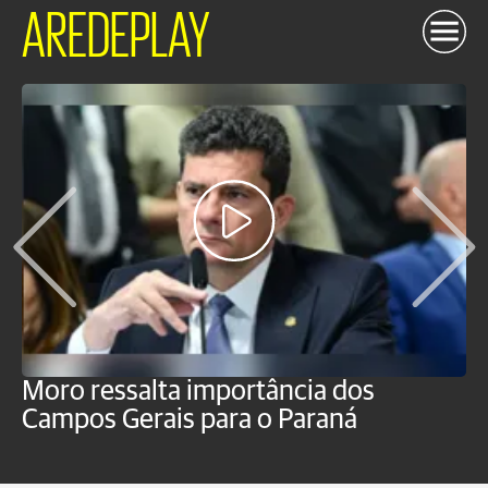
AREDEPLAY
Moro ressalta importância dos
E
Campos Gerais para o Paraná
m