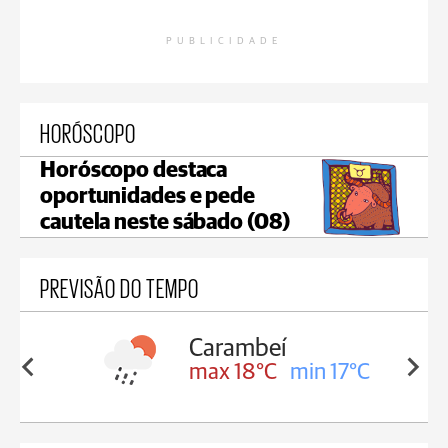
PUBLICIDADE
HORÓSCOPO
Horóscopo destaca
oportunidades e pede
cautela neste sábado (08)
PREVISÃO DO TEMPO
Carambeí
in 18°C
max 18°C
min 17°C