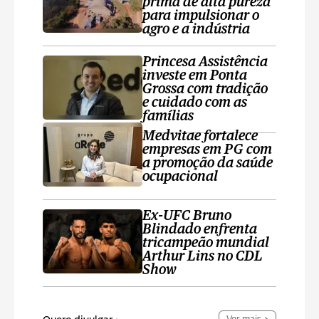
prima de alta pureza
para impulsionar o
agro e a indústria
Princesa Assistência
investe em Ponta
Grossa com tradição
e cuidado com as
famílias
Medvitae fortalece
empresas em PG com
a promoção da saúde
ocupacional
Ex-UFC Bruno
Blindado enfrenta
tricampeão mundial
Arthur Lins no CDL
Show