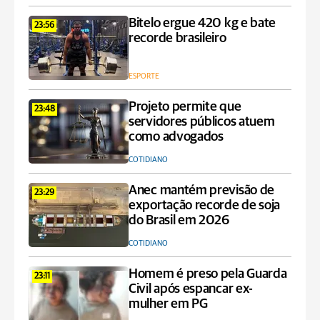
Bitelo ergue 420 kg e bate
23:56
recorde brasileiro
ESPORTE
Projeto permite que
23:48
servidores públicos atuem
como advogados
COTIDIANO
Anec mantém previsão de
23:29
exportação recorde de soja
do Brasil em 2026
COTIDIANO
Homem é preso pela Guarda
23:11
Civil após espancar ex-
mulher em PG