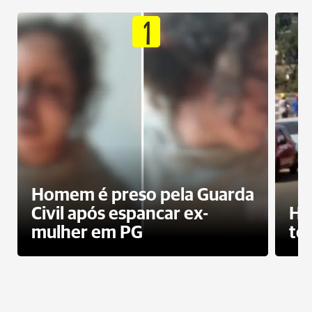
1
Homem é preso pela Guarda
Civil após espancar ex-
Ho
mulher em PG
te