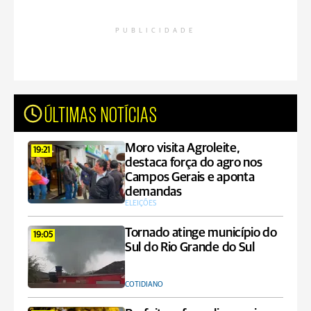
PUBLICIDADE
ÚLTIMAS NOTÍCIAS
Moro visita Agroleite,
19:21
destaca força do agro nos
Campos Gerais e aponta
demandas
ELEIÇÕES
Tornado atinge município do
19:05
Sul do Rio Grande do Sul
COTIDIANO