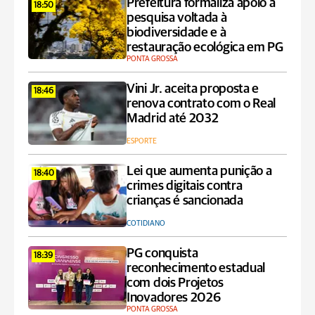
Prefeitura formaliza apoio a
18:50
pesquisa voltada à
biodiversidade e à
restauração ecológica em PG
PONTA GROSSA
Vini Jr. aceita proposta e
18:46
renova contrato com o Real
Madrid até 2032
ESPORTE
Lei que aumenta punição a
18:40
crimes digitais contra
crianças é sancionada
COTIDIANO
PG conquista
18:39
reconhecimento estadual
com dois Projetos
Inovadores 2026
PONTA GROSSA