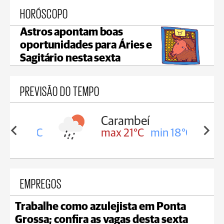
HORÓSCOPO
Astros apontam boas
oportunidades para Áries e
Sagitário nesta sexta
PREVISÃO DO TEMPO
Carambeí
in 18°C
max 21°C
min 18°C
EMPREGOS
Trabalhe como azulejista em Ponta
Grossa; confira as vagas desta sexta