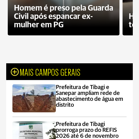
Homem é preso pela Guarda
Civil após espancar ex-
Ho
mulher em PG
te
MAIS CAMPOS GERAIS
Prefeitura de Tibagi e
Sanepar ampliam rede de
abastecimento de água em
distrito
Prefeitura de Tibagi
prorroga prazo do REFIS
2026 até 6 de novembro