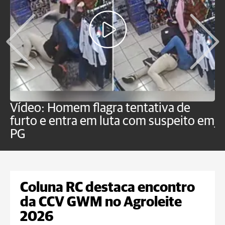
Vídeo: Homem flagra tentativa de
B
furto e entra em luta com suspeito em
j
PG
Coluna RC destaca encontro
da CCV GWM no Agroleite
2026