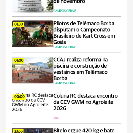
de novembro
CAMPOS GERAIS
Pilotos de Telêmaco Borba
01:30
disputam o Campeonato
Brasileiro de Kart Cross em
Goiás
CAMPOS GERAIS
CCAJ realiza reforma na
01:00
piscina e construção de
vestiários em Telêmaco
Borba
CAMPOS GERAIS
Coluna RC destaca encontro
00:00
da CCV GWM no Agroleite
2026
MIX
Bitelo ergue 420 kg e bate
23:56