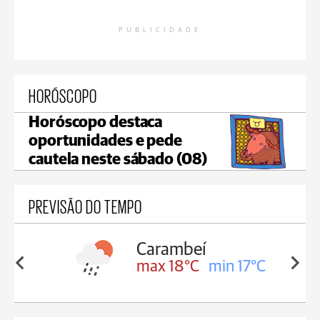
PUBLICIDADE
HORÓSCOPO
Horóscopo destaca
oportunidades e pede
cautela neste sábado (08)
PREVISÃO DO TEMPO
Carambeí
in 18°C
max 18°C
min 17°C