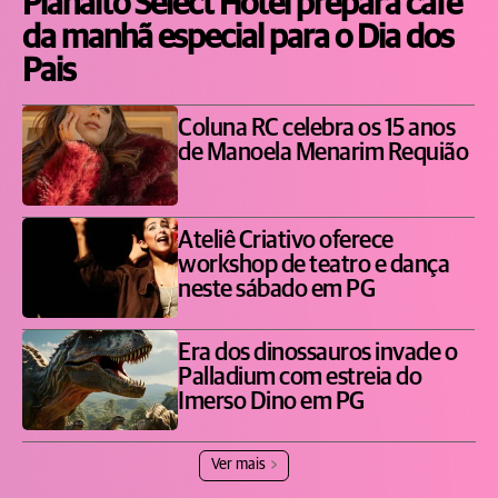
Planalto Select Hotel prepara café
da manhã especial para o Dia dos
Pais
Coluna RC celebra os 15 anos
de Manoela Menarim Requião
Ateliê Criativo oferece
workshop de teatro e dança
neste sábado em PG
Era dos dinossauros invade o
Palladium com estreia do
Imerso Dino em PG
Ver mais