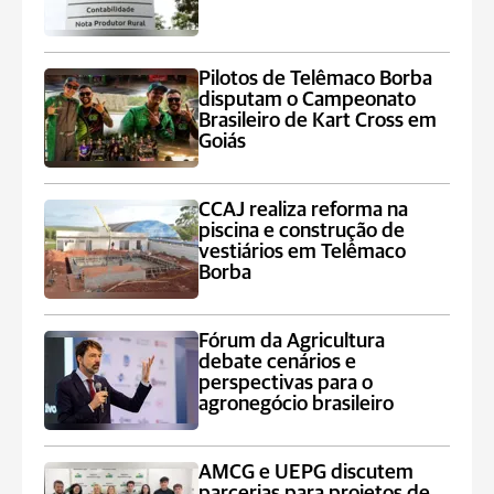
Pilotos de Telêmaco Borba
disputam o Campeonato
Brasileiro de Kart Cross em
Goiás
CCAJ realiza reforma na
piscina e construção de
vestiários em Telêmaco
Borba
Fórum da Agricultura
debate cenários e
perspectivas para o
agronegócio brasileiro
AMCG e UEPG discutem
parcerias para projetos de