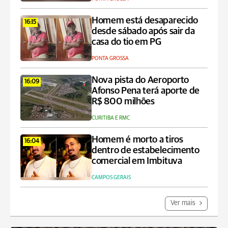
Homem está desaparecido
16:15
desde sábado após sair da
casa do tio em PG
PONTA GROSSA
Nova pista do Aeroporto
16:09
Afonso Pena terá aporte de
R$ 800 milhões
CURITIBA E RMC
Homem é morto a tiros
16:04
dentro de estabelecimento
comercial em Imbituva
CAMPOS GERAIS
Ver mais