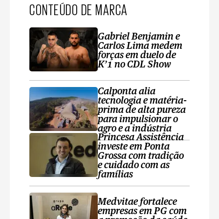
CONTEÚDO DE MARCA
Gabriel Benjamin e
Carlos Lima medem
forças em duelo de
K’1 no CDL Show
Calponta alia
tecnologia e matéria-
prima de alta pureza
para impulsionar o
agro e a indústria
Princesa Assistência
investe em Ponta
Grossa com tradição
e cuidado com as
famílias
Medvitae fortalece
empresas em PG com