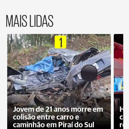
MAIS LIDAS
1
Jovem de 21 anos morre em
Ho
colisão entre carro e
ca
caminhão em Piraí do Sul
ro