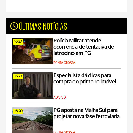
ÚLTIMAS NOTÍCIAS
Polícia Militar atende
16:27
ocorrência de tentativa de
latrocínio em PG
PONTA GROSSA
Especialista dá dicas para
16:22
compra do primeiro imóvel
AO VIVO
PG aposta na Malha Sul para
16:20
projetar nova fase ferroviária
PONTA GROSSA