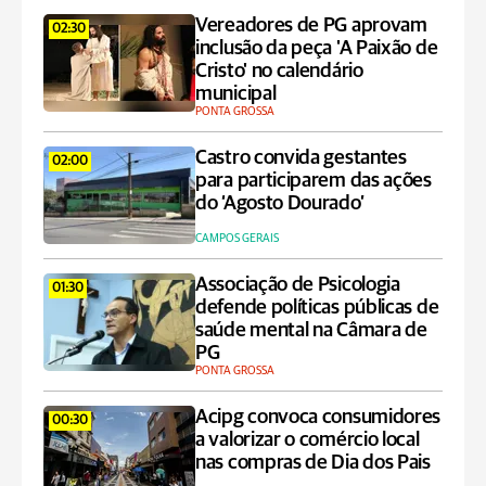
Vereadores de PG aprovam
02:30
inclusão da peça 'A Paixão de
Cristo' no calendário
municipal
PONTA GROSSA
Castro convida gestantes
02:00
para participarem das ações
do ‘Agosto Dourado’
CAMPOS GERAIS
Associação de Psicologia
01:30
defende políticas públicas de
saúde mental na Câmara de
PG
PONTA GROSSA
Acipg convoca consumidores
00:30
a valorizar o comércio local
nas compras de Dia dos Pais