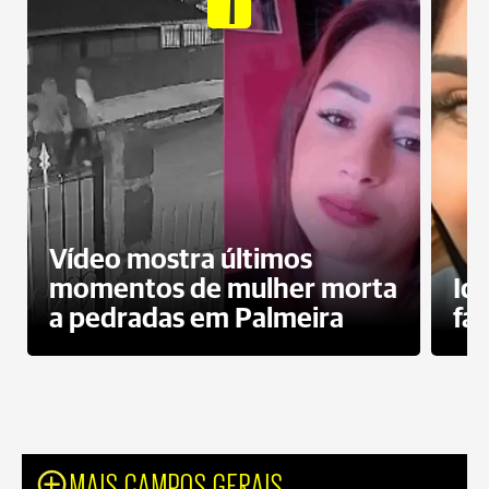
1
Vídeo mostra últimos
momentos de mulher morta
Id
a pedradas em Palmeira
fa
MAIS CAMPOS GERAIS