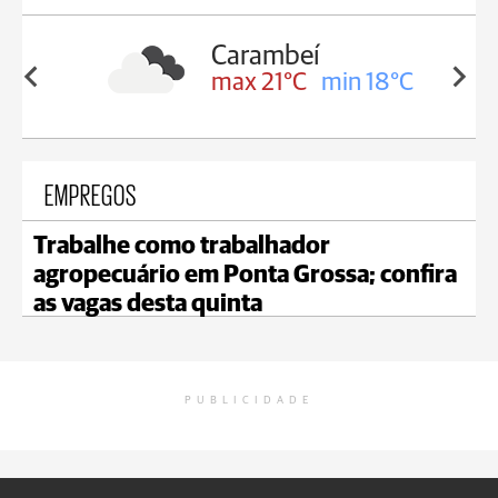
Carambeí
in 19°C
max 21°C
min 18°C
EMPREGOS
Trabalhe como trabalhador
agropecuário em Ponta Grossa; confira
as vagas desta quinta
PUBLICIDADE