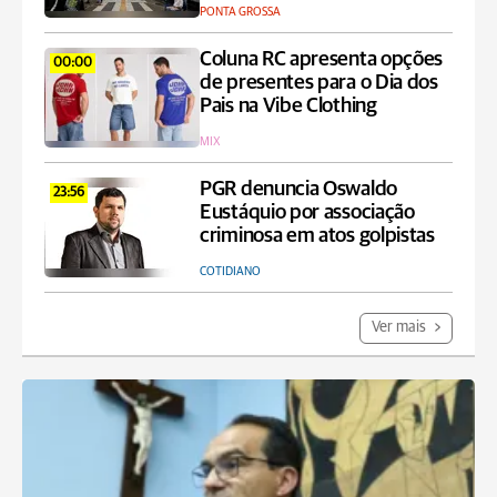
PONTA GROSSA
Coluna RC apresenta opções
00:00
de presentes para o Dia dos
Pais na Vibe Clothing
MIX
PGR denuncia Oswaldo
23:56
Eustáquio por associação
criminosa em atos golpistas
COTIDIANO
Ver mais