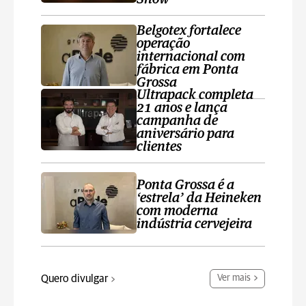
Belgotex fortalece
operação
internacional com
fábrica em Ponta
Grossa
Ultrapack completa
21 anos e lança
campanha de
aniversário para
clientes
Ponta Grossa é a
‘estrela’ da Heineken
com moderna
indústria cervejeira
Quero divulgar
Ver mais