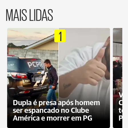
MAIS LIDAS
1
Ví
Dupla é presa após homem
Cl
ser espancado no Clube
te
América e morrer em PG
PG