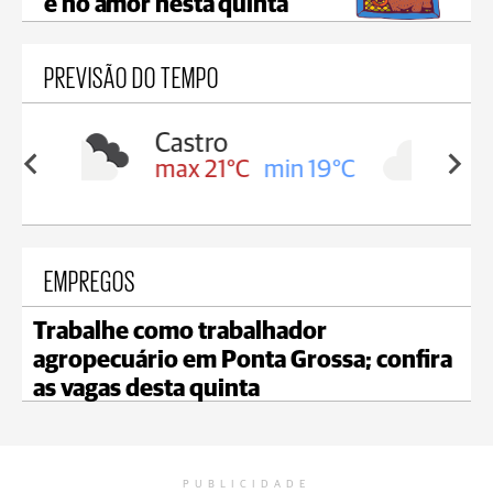
e no amor nesta quinta
PREVISÃO DO TEMPO
Carambeí
in 19°C
max 21°C
min 18°C
EMPREGOS
Trabalhe como trabalhador
agropecuário em Ponta Grossa; confira
as vagas desta quinta
PUBLICIDADE