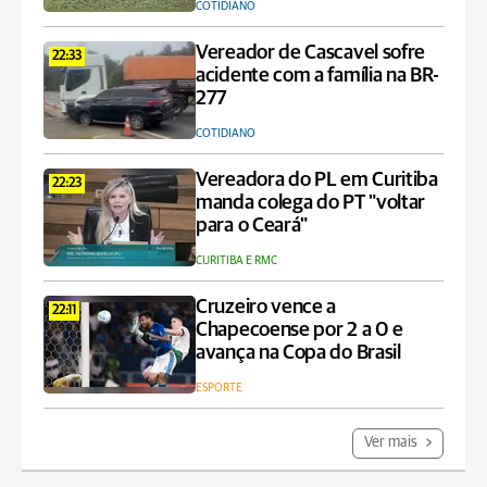
COTIDIANO
Vereador de Cascavel sofre
22:33
acidente com a família na BR-
277
COTIDIANO
Vereadora do PL em Curitiba
22:23
manda colega do PT "voltar
para o Ceará"
CURITIBA E RMC
Cruzeiro vence a
22:11
Chapecoense por 2 a 0 e
avança na Copa do Brasil
ESPORTE
Ver mais