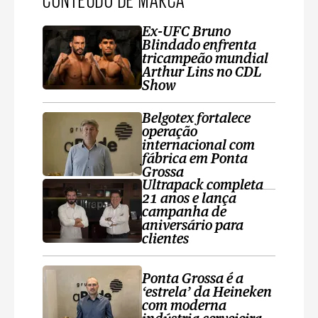
Ex-UFC Bruno
Blindado enfrenta
tricampeão mundial
Arthur Lins no CDL
Show
Belgotex fortalece
operação
internacional com
fábrica em Ponta
Grossa
Ultrapack completa
21 anos e lança
campanha de
aniversário para
clientes
Ponta Grossa é a
‘estrela’ da Heineken
com moderna