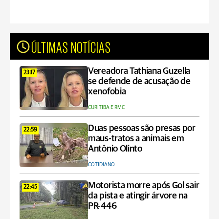
ÚLTIMAS NOTÍCIAS
Vereadora Tathiana Guzella
23:17
se defende de acusação de
xenofobia
CURITIBA E RMC
Duas pessoas são presas por
22:59
maus-tratos a animais em
Antônio Olinto
COTIDIANO
Motorista morre após Gol sair
22:45
da pista e atingir árvore na
PR-446