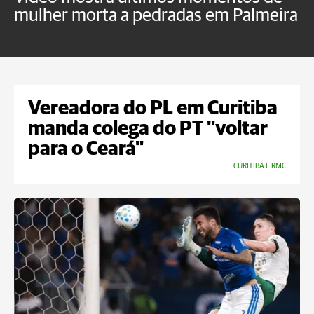
mulher morta a pedradas em Palmeira
c
U
Vereadora do PL em Curitiba
manda colega do PT "voltar
para o Ceará"
CURITIBA E RMC