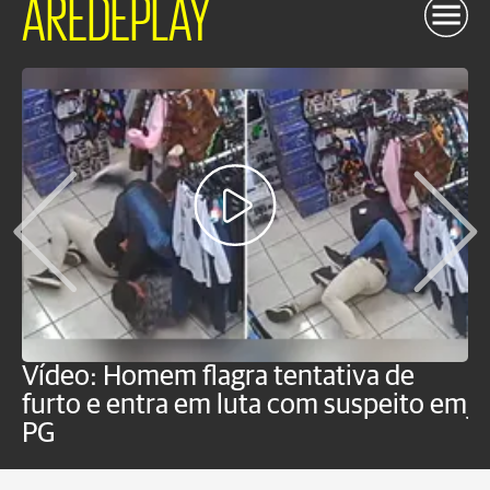
AREDEPLAY
Vídeo: Homem flagra tentativa de
B
furto e entra em luta com suspeito em
j
PG