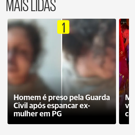
MAIS LIDAS
1
Homem é preso pela Guarda
Mo
Civil após espancar ex-
vo
mulher em PG
co