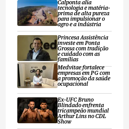
Calponta alia
tecnologia e matéria-
prima de alta pureza
para impulsionar o
agro e a indústria
Princesa Assistência
investe em Ponta
Grossa com tradição
e cuidado com as
famílias
Medvitae fortalece
empresas em PG com
a promoção da saúde
ocupacional
Ex-UFC Bruno
Blindado enfrenta
tricampeão mundial
Arthur Lins no CDL
Show