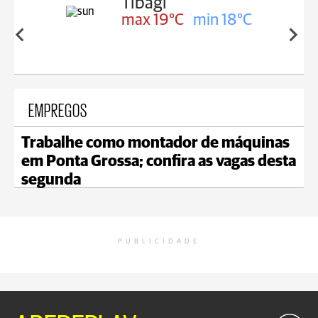
Tibagi
n 18°C
max 19°C
min 18°C
EMPREGOS
Trabalhe como montador de máquinas
em Ponta Grossa; confira as vagas desta
segunda
PUBLICIDADE