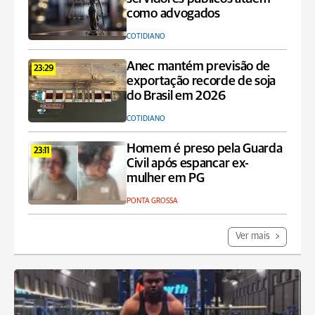
como advogados
COTIDIANO
Anec mantém previsão de
23:29
exportação recorde de soja
do Brasil em 2026
COTIDIANO
Homem é preso pela Guarda
23:11
Civil após espancar ex-
mulher em PG
PONTA GROSSA
Ver mais