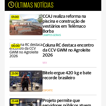
ÚLTIMAS NOTÍCIAS
CCAJ realiza reforma na
01:00
piscina e construção de
vestiários em Telêmaco
Borba
CAMPOS GERAIS
Coluna RC destaca encontro
00:00
da CCV GWM no Agroleite
2026
MIX
Bitelo ergue 420 kg e bate
23:56
recorde brasileiro
ESPORTE
Projeto permite que
23:48
servidores públicos atuem