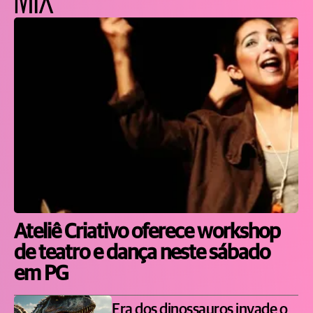
Ateliê Criativo oferece workshop
de teatro e dança neste sábado
em PG
Era dos dinossauros invade o