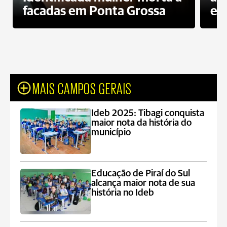
facadas em Ponta Grossa
es
MAIS CAMPOS GERAIS
Ideb 2025: Tibagi conquista
maior nota da história do
município
Educação de Piraí do Sul
alcança maior nota de sua
história no Ideb