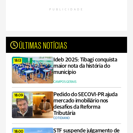
PUBLICIDADE
ÚLTIMAS NOTÍCIAS
Ideb 2025: Tibagi conquista
18:13
maior nota da história do
município
CAMPOS GERAIS
Pedido do SECOVI-PR ajuda
18:09
mercado imobiliário nos
desafios da Reforma
Tributária
COTIDIANO
STF suspende julgamento de
18:00