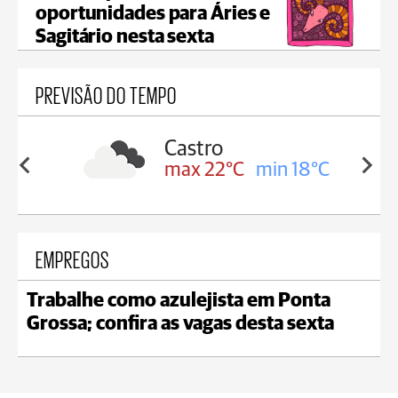
oportunidades para Áries e
Sagitário nesta sexta
PREVISÃO DO TEMPO
sa
Castro
in 18°C
max 22°C
min 18°C
EMPREGOS
Trabalhe como azulejista em Ponta
Grossa; confira as vagas desta sexta