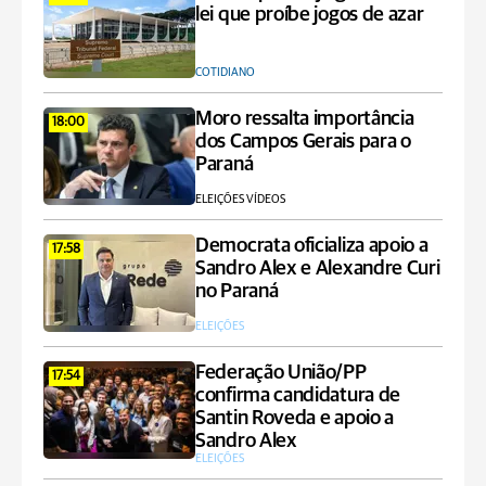
lei que proíbe jogos de azar
COTIDIANO
Moro ressalta importância
18:00
dos Campos Gerais para o
Paraná
ELEIÇÕES VÍDEOS
Democrata oficializa apoio a
17:58
Sandro Alex e Alexandre Curi
no Paraná
ELEIÇÕES
Federação União/PP
17:54
confirma candidatura de
Santin Roveda e apoio a
Sandro Alex
ELEIÇÕES