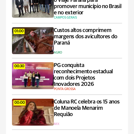
o Viaje Paraná para
promover município no Brasil
e no exterior
CAMPOS GERAIS
Custos altos comprimem
01:00
margens dos avicultores do
Paraná
AGRO
PG conquista
00:30
reconhecimento estadual
com dois Projetos
Inovadores 2026
PONTA GROSSA
Coluna RC celebra os 15 anos
00:00
de Manoela Menarim
Requião
MIX