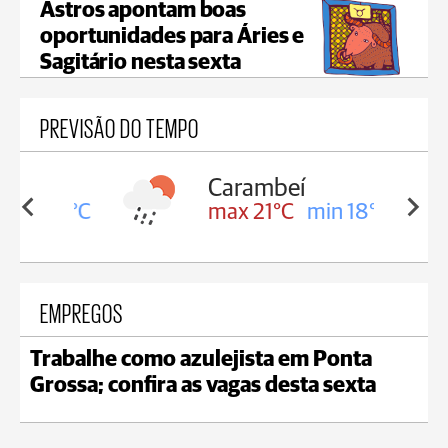
Astros apontam boas
oportunidades para Áries e
Sagitário nesta sexta
PREVISÃO DO TEMPO
Carambeí
in 18°C
max 21°C
min 18°C
EMPREGOS
Trabalhe como azulejista em Ponta
Grossa; confira as vagas desta sexta