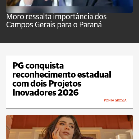
Moro ressalta importância dos
E
Campos Gerais para o Paraná
m
PG conquista
reconhecimento estadual
com dois Projetos
Inovadores 2026
PONTA GROSSA