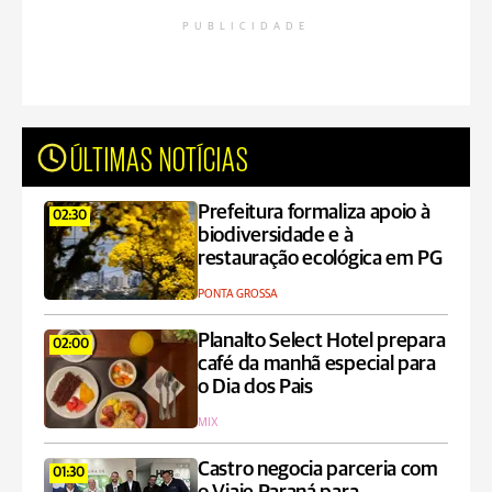
PUBLICIDADE
ÚLTIMAS NOTÍCIAS
Prefeitura formaliza apoio à
02:30
biodiversidade e à
restauração ecológica em PG
PONTA GROSSA
Planalto Select Hotel prepara
02:00
café da manhã especial para
o Dia dos Pais
MIX
Castro negocia parceria com
01:30