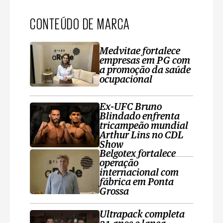
CONTEÚDO DE MARCA
Medvitae fortalece
empresas em PG com
a promoção da saúde
ocupacional
Ex-UFC Bruno
Blindado enfrenta
tricampeão mundial
Arthur Lins no CDL
Show
Belgotex fortalece
operação
internacional com
fábrica em Ponta
Grossa
Ultrapack completa