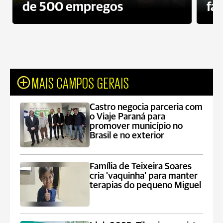
de 500 empregos
fa
MAIS CAMPOS GERAIS
Castro negocia parceria com
o Viaje Paraná para
promover município no
Brasil e no exterior
Família de Teixeira Soares
cria 'vaquinha' para manter
terapias do pequeno Miguel