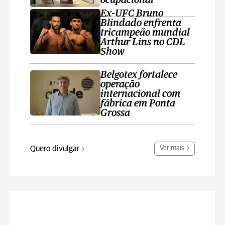
ocupacional
Ex-UFC Bruno
Blindado enfrenta
tricampeão mundial
Arthur Lins no CDL
Show
Belgotex fortalece
operação
internacional com
fábrica em Ponta
Grossa
Quero divulgar
Ver mais