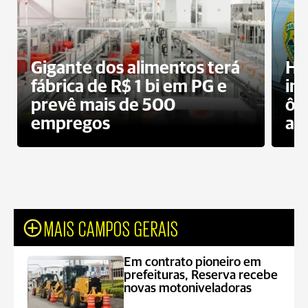
Gigante dos alimentos terá
Ho
fábrica de R$ 1 bi em PG e
im
prevê mais de 500
ôn
empregos
ac
MAIS CAMPOS GERAIS
Em contrato pioneiro em
prefeituras, Reserva recebe
novas motoniveladoras