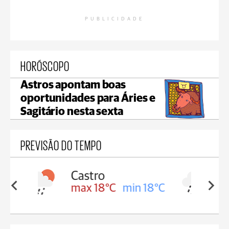
PUBLICIDADE
HORÓSCOPO
Astros apontam boas
oportunidades para Áries e
Sagitário nesta sexta
PREVISÃO DO TEMPO
Carambeí
in 18°C
max 18°C
min 17°C