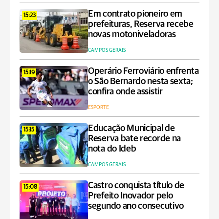
Em contrato pioneiro em
15:23
prefeituras, Reserva recebe
novas motoniveladoras
CAMPOS GERAIS
Operário Ferroviário enfrenta
15:19
o São Bernardo nesta sexta;
confira onde assistir
ESPORTE
Educação Municipal de
15:15
Reserva bate recorde na
nota do Ideb
CAMPOS GERAIS
Castro conquista título de
15:08
Prefeito Inovador pelo
segundo ano consecutivo